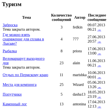
Туризм
Количество
Последнее
Тема
Автор
сообщений
сообщение
Заброска
09.07.2013
3
fedkin
Тема закрыта автором.
06:21
→
Где можно взять
27.06.2013
снаряжение для сплава в
4
777
20:57
→
Лысьве?
17.06.2013
Рыбалка
8
priora
13:00
→
Веломаршрут выходного
11.06.2013
дня
23
alain
06:21
→
Тема закрыта автором.
10.06.2013
Отдых по Пермскому краю
11
marishka
00:01
→
05.06.2013
Места для кемпинга
25
Wizard
13:26
→
18.05.2013
Попутчики
5
dasha13
23:19
→
17.04.2013
Каменный лог
13
antonina
12:13
→