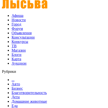
Афиша
Новости
Город
Форум
Объявления
Консультации
Конкурсы
ТВ
Магазин
Блоги
Карта
Аукцион
Рубрики
...
Авто
Бизнес
Благотворительность
Дети
Домашние животные
Еда