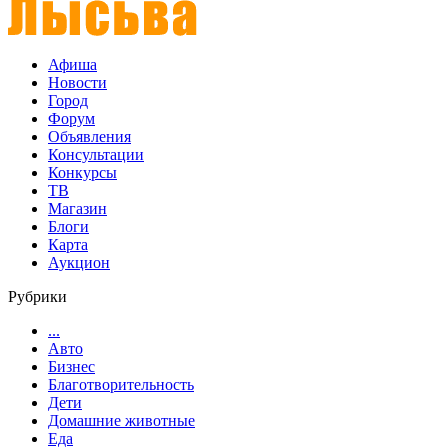
Афиша
Новости
Город
Форум
Объявления
Консультации
Конкурсы
ТВ
Магазин
Блоги
Карта
Аукцион
Рубрики
...
Авто
Бизнес
Благотворительность
Дети
Домашние животные
Еда