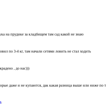
щука на прудике за кладбищем там сад какой не знаю
овил по 3-4 кг, там начали сетями ловить не стал ходить
крадено , до нас)))
торые даже и не купаются, дак какая разница выше или ниже по т
я
.