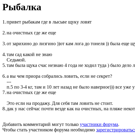
Рыбалка
1.
привет рыбакам где в лысьве щуку ловят
2.
на очистных где же еще
3.
от зарихино до лизгино ))от кам лога до тонеля )) была еще 
4.
там сад какой не знаю
Седьмой.
5.
там была щука счас незнаю 4 года не ходил туда ) было дело л
6.
а вы чем приора собрались ловить, если не секрет?
---
п.5 по 3-4 кг, там и 10 лет назад не было наверное))) все уже у
7.
на очистных где же еще
Это если на продажу. Для себя там ловить не стоит.
8.
дак у нас сейчас почти везде как на очистных, на пляже неко
Добавить комментарий могут только
участники форума
.
Чтобы стать участником форума необходимо
зарегистрироватьс