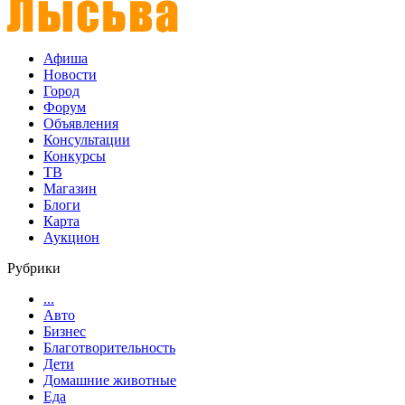
Афиша
Новости
Город
Форум
Объявления
Консультации
Конкурсы
ТВ
Магазин
Блоги
Карта
Аукцион
Рубрики
...
Авто
Бизнес
Благотворительность
Дети
Домашние животные
Еда