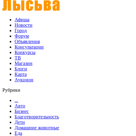
Афиша
Новости
Город
Форум
Объявления
Консультации
Конкурсы
ТВ
Магазин
Блоги
Карта
Аукцион
Рубрики
...
Авто
Бизнес
Благотворительность
Дети
Домашние животные
Еда