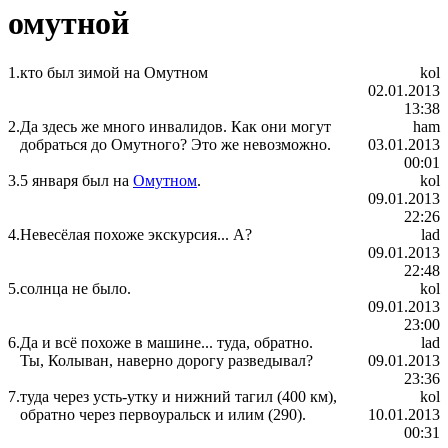
омутной
1.
кто был зимой на Омутном
kol
02.01.2013
13:38
2.
Да здесь же много инвалидов. Как они могут
ham
добраться до Омутного? Это же невозможно.
03.01.2013
00:01
3.
5 января был на
Омутном
.
kol
09.01.2013
22:26
4.
Невесёлая похоже экскурсия... А?
lad
09.01.2013
22:48
5.
солнца не было.
kol
09.01.2013
23:00
6.
Да и всё похоже в машине... туда, обратно.
lad
Ты, Колыван, наверно дорогу разведывал?
09.01.2013
23:36
7.
туда через усть-утку и нижний тагил (400 км),
kol
обратно через первоуральск и илим (290).
10.01.2013
00:31