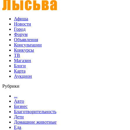
Афиша
Новости
Город
Форум
Объявления
Консультации
Конкурсы
ТВ
Магазин
Блоги
Карта
Аукцион
Рубрики
...
Авто
Бизнес
Благотворительность
Дети
Домашние животные
Еда