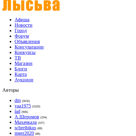
Афиша
Новости
Город
Форум
Объявления
Консультации
Конкурсы
ТВ
Магазин
Блоги
Карта
Аукцион
Авторы
dm
(3656)
vaa1975
(1029)
lad
(906)
А.Шеромов
(294)
Махачкала
(107)
schreibikus
(88)
mger2020
(88)