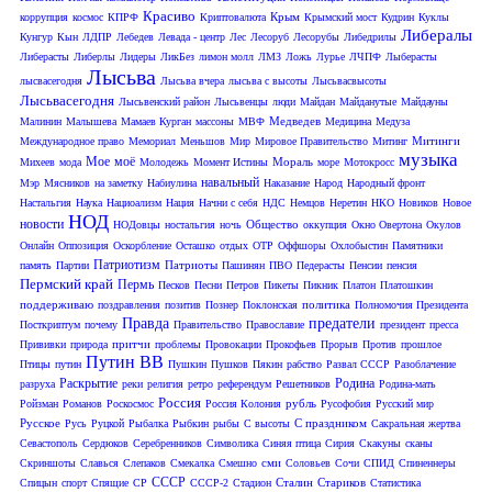
Красиво
Крым
коррупция
космос
КПРФ
Криптовалюта
Крымский мост
Кудрин
Куклы
Либералы
Кунгур
Кын
ЛДПР
Лебедев
Левада - центр
Лес
Лесоруб
Лесорубы
Либедрилы
Либерасты
Либерлы
Лидеры
ЛикБез
лимон молл
ЛМЗ
Ложь
Лурье
ЛЧПФ
Лыберасты
Лысьва
лысвасегодня
Лысьва вчера
лысьва с высоты
Лысьвасвысоты
Лысьвасегодня
Лысьвенский район
Лысьвенцы
люди
Майдан
Майданутые
Майдауны
Медведев
Малинин
Малышева
Мамаев Курган
массоны
МВФ
Медицина
Медуза
Митинги
Международное право
Мемориал
Меньшов
Мир
Мировое Правительство
Митинг
музыка
Мое
моё
Мораль
Михеев
мода
Молодежь
Момент Истины
море
Мотокросс
навальный
Мэр
Мясников
на заметку
Набиулина
Наказание
Народ
Народный фронт
Настальгия
Наука
Нациоализм
Нация
Начни с себя
НДС
Немцов
Неретин
НКО
Новиков
Новое
НОД
новости
Общество
НОДовцы
ностальгия
ночь
оккупция
Окно Овертона
Окулов
Онлайн
Оппозиция
Оскорбление
Осташко
отдых
ОТР
Оффшоры
Охлобыстин
Памятники
Патриотизм
Патриоты
память
Партии
Пашинян
ПВО
Педерасты
Пенсии
пенсия
Пермский край
Пермь
Песков
Песни
Петров
Пикеты
Пикник
Платон
Платошкин
поддерживаю
политика
поздравления
позитив
Познер
Поклонская
Полномочия Президента
Правда
предатели
Посткриптум
почему
Правительство
Православие
президент
пресса
притчи
Прививки
природа
проблемы
Провокации
Прокофьев
Прорыв
Против
прошлое
Путин ВВ
Птицы
путин
Пушкин
Пушков
Пякин
рабство
Развал СССР
Разоблачение
Раскрытие
Родина
разруха
реки
религия
ретро
референдум
Решетников
Родина-мать
Россия
рубль
Ройзман
Романов
Роскосмос
Россия Колония
Русофобия
Русский мир
Русское
С праздником
Русь
Руцкой
Рыбалка
Рыбкин
рыбы
С высоты
Сакральная жертва
Севастополь
Сердюков
Серебренников
Символика
Синяя птица
Сирия
Скакуны
сканы
сми
Скриншоты
Славься
Слепаков
Смекалка
Смешно
Соловьев
Сочи
СПИД
Спиненнеры
СССР
Сталин
Стариков
Спицын
спорт
Спящие
СР
СССР-2
Стадион
Статистика