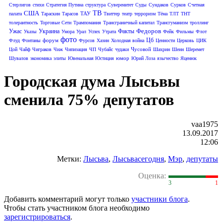
Стерлигов
стихи
Стратегия Путина
структура
Суверенитет
Суды
Сундаков
Сурков
Счетная
США
ТВ
ТАУ
палата
Тараскин
Тарасов
Твиттер
театр
терроризм
Тёма
ТЛТ
ТНТ
толерантность
Торговые Сети
Трампомания
Трансграничный капитал
Трансгуманизм
троллинг
Федоров
Ужас
Украина
Факты
Указы
Умора
Урал
Успех
Утрата
Фейк
Фильмы
Флот
фото
Цб
форум
Флуд
Фонтаны
Фурсов
Хазин
Холодная война
Ценности
Церковь
ЦИК
Чусовой
Цой
Чайф
Чиграков
Чиж
Чипизация
ЧП
Чубайс
чудаки
Шахрин
Шеин
Шеремет
юмор
Шувалов
экономика
элиты
Ювенальная Юстиция
Юрий Лоза
язычество
Яценюк
Городская дума Лысьвы
сменила 75% депутатов
vaa1975
13.09.2017
12:06
Метки:
Лысьва
,
Лысьвасегодня
,
Мэр
,
депутаты
Оценка:
3
1
Добавить комментарий могут только
участники блога
.
Чтобы стать участником блога необходимо
зарегистрироваться
.