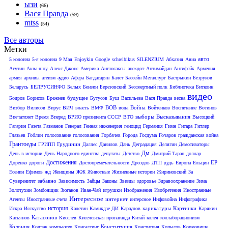
ызи
(66)
Вася Правда
(59)
mtss
(54)
Все авторы
Метки
авто
5 колонна
5-я колонна
9 Мая
Enjoykin
Google
schreibikus
SILENZIUM
Абхазия
Авиа
Агутин
Аква-шоу
Алекс Джонс
Америка
Англосаксы
анекдот
Антимайдан
Антифейк
Армения
армия
архивы
атеизм
аудио
Афера
Багдасарян
Балет
Бассейн Металлург
Бастрыкин
Безруков
Беларусь
БЕЛРУСИНФО
Белых
Бензин
Березовский
Бессмертный полк
Библиотека
Биткоин
видео
будущее
Бодров
Борисов
Брежнев
Бутусов
Буш
Васильева
Вася Правда
весна
ВОВ
Война
Визбор
Вилисов
Вирус
ВИЧ
власть
ВМФ
вода
Войтенков
Воспитание
Вотинов
выборы
Высказывания
Впечатляет
Время Вперед
ВРИО президента СССР
ВТО
Высоцкий
Гагарин
Газета
Газманов
Генерал
Генная инженерия
геноцид
Германия
Гимн
Гитара
Гитлер
Глазьев
Гоблин
голосование
голосования
Горбачев
Города
Госдума
Гочаров
гражданская война
Грантоеды
Грудинин
ГРИПП
Даллес
Данилов
Дань
Деградация
Делягин
Демотиваторы
Дм
День в истории
День Народного единства
депутаты
Детство
Дмитрий Таран
доллар
Достижения
ЕР
Доренко
дороги
Достопремечательности
Дроздов
ДТП
дудь
Европа
Ельцин
Есенин
Ефимов
жд
Женщины
ЖЖ
Животные
Жизненные истории
Жириновский
За
забавно
Суверенитет
Зависимость
Зайцы
Законы
Звезды
здоровье
Здравоохранение
Зима
Золотухин
Зомбоящик
Зюганов
Иван-Чай
игрушки
Изображения
Изобретения
Иностранные
Интересное
интернет
Агенты
Иностранные счета
интерсное
Инфовойна
Инфографика
история
карикатуры
Картинки
Искра
Исскуство
Калетин
Камикдзе ДИ
Караулов
Карякин
Катасонов
Касьянов
Киселев
Киселевская пропаганда
Китай
колея
коллаборационизм
Колония
Конституция
Колчак
компьютер
Консалтинг
Конститция
Копысов
Кормовище