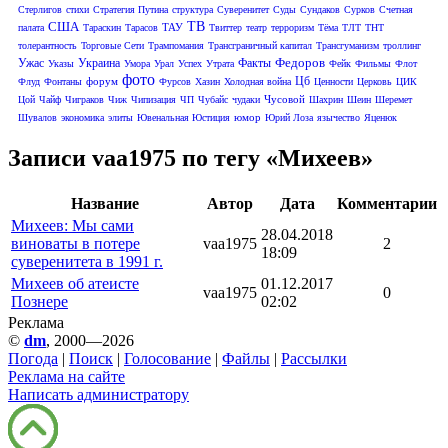
Стерлигов
стихи
Стратегия Путина
структура
Суверенитет
Суды
Сундаков
Сурков
Счетная
США
ТВ
ТАУ
палата
Тараскин
Тарасов
Твиттер
театр
терроризм
Тёма
ТЛТ
ТНТ
толерантность
Торговые Сети
Трампомания
Трансграничный капитал
Трансгуманизм
троллинг
Федоров
Ужас
Украина
Факты
Указы
Умора
Урал
Успех
Утрата
Фейк
Фильмы
Флот
фото
Цб
форум
Флуд
Фонтаны
Фурсов
Хазин
Холодная война
Ценности
Церковь
ЦИК
Чусовой
Цой
Чайф
Чиграков
Чиж
Чипизация
ЧП
Чубайс
чудаки
Шахрин
Шеин
Шеремет
юмор
Шувалов
экономика
элиты
Ювенальная Юстиция
Юрий Лоза
язычество
Яценюк
Записи vaa1975 по тегу «Михеев»
Название
Автор
Дата
Комментарии
Михеев: Мы сами
28.04.2018
виноваты в потере
vaa1975
2
18:09
суверенитета в 1991 г.
Михеев об атеисте
01.12.2017
vaa1975
0
Познере
02:02
Реклама
©
dm
, 2000—2026
Погода
|
Поиск
|
Голосование
|
Файлы
|
Рассылки
Реклама на сайте
Написать администратору