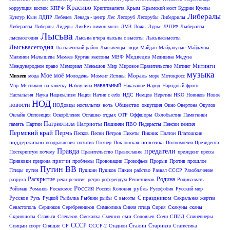
Красиво
Крым
коррупция
космос
КПРФ
Криптовалюта
Крымский мост
Кудрин
Куклы
Либералы
Кунгур
Кын
ЛДПР
Лебедев
Левада - центр
Лес
Лесоруб
Лесорубы
Либедрилы
Либерасты
Либерлы
Лидеры
ЛикБез
лимон молл
ЛМЗ
Ложь
Лурье
ЛЧПФ
Лыберасты
Лысьва
лысвасегодня
Лысьва вчера
лысьва с высоты
Лысьвасвысоты
Лысьвасегодня
Лысьвенский район
Лысьвенцы
люди
Майдан
Майданутые
Майдауны
Медведев
Малинин
Малышева
Мамаев Курган
массоны
МВФ
Медицина
Медуза
Митинги
Международное право
Мемориал
Меньшов
Мир
Мировое Правительство
Митинг
музыка
Мое
моё
Мораль
Михеев
мода
Молодежь
Момент Истины
море
Мотокросс
навальный
Мэр
Мясников
на заметку
Набиулина
Наказание
Народ
Народный фронт
Настальгия
Наука
Нациоализм
Нация
Начни с себя
НДС
Немцов
Неретин
НКО
Новиков
Новое
НОД
новости
Общество
НОДовцы
ностальгия
ночь
оккупция
Окно Овертона
Окулов
Онлайн
Оппозиция
Оскорбление
Осташко
отдых
ОТР
Оффшоры
Охлобыстин
Памятники
Патриотизм
Патриоты
память
Партии
Пашинян
ПВО
Педерасты
Пенсии
пенсия
Пермский край
Пермь
Песков
Песни
Петров
Пикеты
Пикник
Платон
Платошкин
поддерживаю
политика
поздравления
позитив
Познер
Поклонская
Полномочия Президента
Правда
предатели
Посткриптум
почему
Правительство
Православие
президент
пресса
притчи
Прививки
природа
проблемы
Провокации
Прокофьев
Прорыв
Против
прошлое
Путин ВВ
Птицы
путин
Пушкин
Пушков
Пякин
рабство
Развал СССР
Разоблачение
Раскрытие
Родина
разруха
реки
религия
ретро
референдум
Решетников
Родина-мать
Россия
рубль
Ройзман
Романов
Роскосмос
Россия Колония
Русофобия
Русский мир
Русское
С праздником
Русь
Руцкой
Рыбалка
Рыбкин
рыбы
С высоты
Сакральная жертва
Севастополь
Сердюков
Серебренников
Символика
Синяя птица
Сирия
Скакуны
сканы
сми
Скриншоты
Славься
Слепаков
Смекалка
Смешно
Соловьев
Сочи
СПИД
Спиненнеры
СССР
Сталин
Стариков
Спицын
спорт
Спящие
СР
СССР-2
Стадион
Статистика