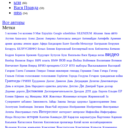
ызи
(66)
Вася Правда
(59)
mtss
(54)
Все авторы
Метки
авто
5 колонна
5-я колонна
9 Мая
Enjoykin
Google
schreibikus
SILENZIUM
Абхазия
Авиа
Агутин
Аква-шоу
Алекс Джонс
Америка
Англосаксы
анекдот
Антимайдан
Антифейк
Армения
армия
архивы
атеизм
аудио
Афера
Багдасарян
Балет
Бассейн Металлург
Бастрыкин
Безруков
Беларусь
БЕЛРУСИНФО
Белых
Бензин
Березовский
Бессмертный полк
Библиотека
Биткоин
видео
будущее
Бодров
Борисов
Брежнев
Бутусов
Буш
Васильева
Вася Правда
весна
ВОВ
Война
Визбор
Вилисов
Вирус
ВИЧ
власть
ВМФ
вода
Войтенков
Воспитание
Вотинов
выборы
Высказывания
Впечатляет
Время Вперед
ВРИО президента СССР
ВТО
Высоцкий
Гагарин
Газета
Газманов
Генерал
Генная инженерия
геноцид
Германия
Гимн
Гитара
Гитлер
Глазьев
Гоблин
голосование
голосования
Горбачев
Города
Госдума
Гочаров
гражданская война
Грантоеды
Грудинин
ГРИПП
Даллес
Данилов
Дань
Деградация
Делягин
Демотиваторы
Дм
День в истории
День Народного единства
депутаты
Детство
Дмитрий Таран
доллар
Достижения
ЕР
Доренко
дороги
Достопремечательности
Дроздов
ДТП
дудь
Европа
Ельцин
Есенин
Ефимов
жд
Женщины
ЖЖ
Животные
Жизненные истории
Жириновский
За
забавно
Суверенитет
Зависимость
Зайцы
Законы
Звезды
здоровье
Здравоохранение
Зима
Золотухин
Зомбоящик
Зюганов
Иван-Чай
игрушки
Изображения
Изобретения
Иностранные
Интересное
интернет
Агенты
Иностранные счета
интерсное
Инфовойна
Инфографика
история
карикатуры
Картинки
Искра
Исскуство
Калетин
Камикдзе ДИ
Караулов
Карякин
Катасонов
Касьянов
Киселев
Киселевская пропаганда
Китай
колея
коллаборационизм
Колония
Конституция
Колчак
компьютер
Консалтинг
Конститция
Копысов
Кормовище