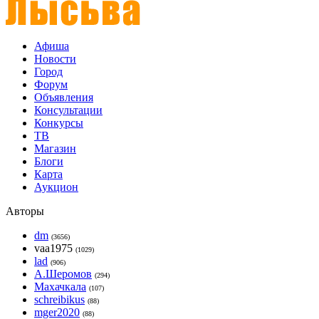
Афиша
Новости
Город
Форум
Объявления
Консультации
Конкурсы
ТВ
Магазин
Блоги
Карта
Аукцион
Авторы
dm
(3656)
vaa1975
(1029)
lad
(906)
А.Шеромов
(294)
Махачкала
(107)
schreibikus
(88)
mger2020
(88)