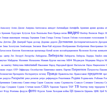
Аква-шоу
Алекс Джонс
Америка
Англосаксы
анекдот
Антимайдан
Антифейк
Армения
армия
архивы
а
видео
будущее
в
Брежнев
Бутусов
Буш
Васильева
Вася Правда
весна
Визбор
Вилисов
Вирус
В
л
Генная инженерия
геноцид
Германия
Гимн
Гитара
Гитлер
Глазьев
Гоблин
голосование
голосования
Г
Дм
Достижения
аты
Детство
Дмитрий Таран
доллар
Доренко
дороги
Достопремечательности
Дроздов
ие
Зима
Золотухин
Зомбоящик
Зюганов
Иван-Чай
игрушки
Изображения
Изобретения
Иностранные Аг
Катасонов
Колония
Киселев
Киселевская пропаганда
Китай
колея
коллаборационизм
Колчак
компьют
Либералы
да - центр
Лес
Лесоруб
Лесорубы
Либедрилы
Либерасты
Либерлы
Лидеры
ЛикБез
лим
Медведев
анутые
Майдауны
Малинин
Малышева
Мамаев Курган
массоны
МВФ
Медицина
Медуза
Ме
навальный
в
на заметку
Набиулина
Наказание
Народ
Народный фронт
Настальгия
Наука
Нациоализм
Патриотизм
Патриоты
ташко
отдых
ОТР
Оффшоры
Охлобыстин
Памятники
память
Партии
Пашин
Правда
предатели
Полномочия Президента
Посткриптум
почему
Правительство
Православие
пре
Раскрытие
Родина
ие
разруха
реки
религия
ретро
референдум
Решетников
Родина-мать
Ройзман
Ро
бренников
Символика
Синяя птица
Сирия
Скакуны
сканы
Скриншоты
Славься
Слепаков
Смекалка
С
США
ТВ
ТАУ
Суды
Сундаков
Сурков
Счетная палата
Тараскин
Тарасов
Твиттер
театр
терроризм
Т
фото
Цб
форум
от
Флуд
Фонтаны
Фурсов
Хазин
Холодная война
Ценности
Церковь
ЦИК
Цой
Ч