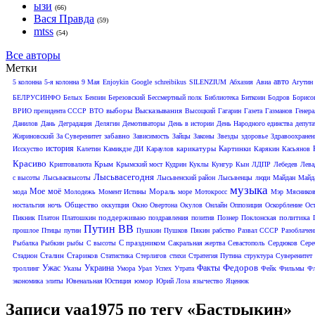
ызи
(66)
Вася Правда
(59)
mtss
(54)
Все авторы
Метки
авто
5 колонна
5-я колонна
9 Мая
Enjoykin
Google
schreibikus
SILENZIUM
Абхазия
Авиа
Агутин
БЕЛРУСИНФО
Белых
Бензин
Березовский
Бессмертный полк
Библиотека
Биткоин
Бодров
Борисо
выборы
Высказывания
ВРИО президента СССР
ВТО
Высоцкий
Гагарин
Газета
Газманов
Генера
Данилов
Дань
Деградация
Делягин
Демотиваторы
День в истории
День Народного единства
депут
забавно
Жириновский
За Суверенитет
Зависимость
Зайцы
Законы
Звезды
здоровье
Здравоохранен
история
карикатуры
Картинки
Исскуство
Калетин
Камикдзе ДИ
Караулов
Карякин
Касьянов
Красиво
Крым
Криптовалюта
Крымский мост
Кудрин
Куклы
Кунгур
Кын
ЛДПР
Лебедев
Лева
Лысьвасегодня
с высоты
Лысьвасвысоты
Лысьвенский район
Лысьвенцы
люди
Майдан
Майд
музыка
Мое
моё
Мораль
мода
Молодежь
Момент Истины
море
Мотокросс
Мэр
Мяснико
Общество
ностальгия
ночь
оккупция
Окно Овертона
Окулов
Онлайн
Оппозиция
Оскорбление
Ос
поддерживаю
политика
Пикник
Платон
Платошкин
поздравления
позитив
Познер
Поклонская
Путин ВВ
прошлое
Птицы
путин
Пушкин
Пушков
Пякин
рабство
Развал СССР
Разоблачен
С праздником
Рыбалка
Рыбкин
рыбы
С высоты
Сакральная жертва
Севастополь
Сердюков
Сере
Сталин
Стариков
Стадион
Статистика
Стерлигов
стихи
Стратегия Путина
структура
Суверенитет
Федоров
Ужас
Украина
Факты
троллинг
Указы
Умора
Урал
Успех
Утрата
Фейк
Фильмы
Фл
юмор
экономика
элиты
Ювенальная Юстиция
Юрий Лоза
язычество
Яценюк
Записи vaa1975 по тегу «Бастрыкин»