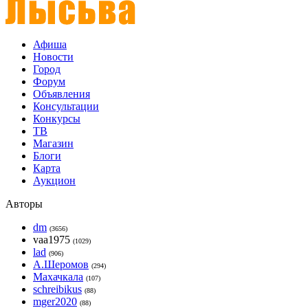
Афиша
Новости
Город
Форум
Объявления
Консультации
Конкурсы
ТВ
Магазин
Блоги
Карта
Аукцион
Авторы
dm
(3656)
vaa1975
(1029)
lad
(906)
А.Шеромов
(294)
Махачкала
(107)
schreibikus
(88)
mger2020
(88)