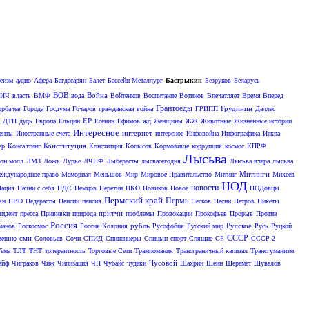
теизм
аудио
Афера
Багдасарян
Балет
Бассейн Металлург
Бастрыкин
Безруков
Беларусь
ВОВ
Война
ИЧ
власть
ВМФ
вода
Войтенков
Воспитание
Вотинов
Впечатляет
Время Вперед
Грантоеды
Грудинин
орбачев
Города
Госдума
Гочаров
гражданская война
ГРИПП
Даллес
ЕР
ДТП
дудь
Европа
Ельцин
Есенин
Ефимов
жд
Женщины
ЖЖ
Животные
Жизненные истории
Интересное
интернет
енты
Иностранные счета
интерсное
Инфовойна
Инфографика
Искра
Конституция
ер
Консалтинг
Конститция
Копысов
Кормовище
коррупция
космос
КПРФ
Лысьва
он молл
ЛМЗ
Ложь
Лурье
ЛЧПФ
Лыберасты
лысвасегодня
Лысьва вчера
лысьва
Митинги
ждународное право
Мемориал
Меньшов
Мир
Мировое Правительство
Митинг
Михеев
НОД
новости
Нация
Начни с себя
НДС
Немцов
Неретин
НКО
Новиков
Новое
НОДовцы
Пермский край
Пермь
ян
ПВО
Педерасты
Пенсии
пенсия
Песков
Песни
Петров
Пикеты
притчи
зидент
пресса
Прививки
природа
проблемы
Провокации
Прокофьев
Прорыв
Против
Россия
рубль
Русское
манов
Роскосмос
Россия Колония
Русофобия
Русский мир
Русь
Руцкой
СССР
сми
мешно
Соловьев
Сочи
СПИД
Спиненнеры
Спицын
спорт
Спящие
СР
СССР-2
ёма
ТЛТ
ТНТ
толерантность
Торговые Сети
Трампомания
Трансграничный капитал
Трансгуманизм
Чусовой
айф
Чиграков
Чиж
Чипизация
ЧП
Чубайс
чудаки
Шахрин
Шеин
Шеремет
Шувалов