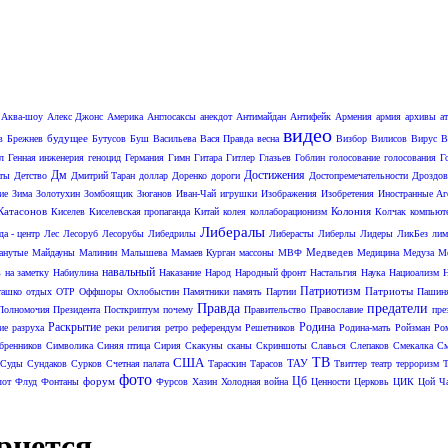
Аква-шоу
Алекс Джонс
Америка
Англосаксы
анекдот
Антимайдан
Антифейк
Армения
армия
архивы
а
видео
будущее
в
Брежнев
Бутусов
Буш
Васильева
Вася Правда
весна
Визбор
Вилисов
Вирус
В
л
Генная инженерия
геноцид
Германия
Гимн
Гитара
Гитлер
Глазьев
Гоблин
голосование
голосования
Г
Дм
Достижения
аты
Детство
Дмитрий Таран
доллар
Доренко
дороги
Достопремечательности
Дроздов
ие
Зима
Золотухин
Зомбоящик
Зюганов
Иван-Чай
игрушки
Изображения
Изобретения
Иностранные Аг
Катасонов
Колония
Киселев
Киселевская пропаганда
Китай
колея
коллаборационизм
Колчак
компьют
Либералы
да - центр
Лес
Лесоруб
Лесорубы
Либедрилы
Либерасты
Либерлы
Лидеры
ЛикБез
лим
Медведев
анутые
Майдауны
Малинин
Малышева
Мамаев Курган
массоны
МВФ
Медицина
Медуза
Ме
навальный
в
на заметку
Набиулина
Наказание
Народ
Народный фронт
Настальгия
Наука
Нациоализм
Патриотизм
Патриоты
ташко
отдых
ОТР
Оффшоры
Охлобыстин
Памятники
память
Партии
Пашин
Правда
предатели
Полномочия Президента
Посткриптум
почему
Правительство
Православие
пре
Раскрытие
Родина
ие
разруха
реки
религия
ретро
референдум
Решетников
Родина-мать
Ройзман
Ро
бренников
Символика
Синяя птица
Сирия
Скакуны
сканы
Скриншоты
Славься
Слепаков
Смекалка
С
США
ТВ
ТАУ
Суды
Сундаков
Сурков
Счетная палата
Тараскин
Тарасов
Твиттер
театр
терроризм
Т
фото
Цб
форум
от
Флуд
Фонтаны
Фурсов
Хазин
Холодная война
Ценности
Церковь
ЦИК
Цой
Ч
рнется.