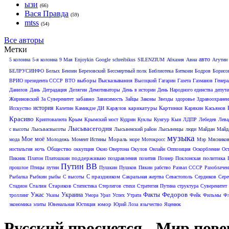
ызи
(66)
Вася Правда
(59)
mtss
(54)
Все авторы
Метки
авто
5 колонна
5-я колонна
9 Мая
Enjoykin
Google
schreibikus
SILENZIUM
Абхазия
Авиа
Агутин
БЕЛРУСИНФО
Белых
Бензин
Березовский
Бессмертный полк
Библиотека
Биткоин
Бодров
Борисо
выборы
Высказывания
ВРИО президента СССР
ВТО
Высоцкий
Гагарин
Газета
Газманов
Генера
Данилов
Дань
Деградация
Делягин
Демотиваторы
День в истории
День Народного единства
депут
забавно
Жириновский
За Суверенитет
Зависимость
Зайцы
Законы
Звезды
здоровье
Здравоохранен
история
карикатуры
Картинки
Исскуство
Калетин
Камикдзе ДИ
Караулов
Карякин
Касьянов
Красиво
Крым
Криптовалюта
Крымский мост
Кудрин
Куклы
Кунгур
Кын
ЛДПР
Лебедев
Лева
Лысьвасегодня
с высоты
Лысьвасвысоты
Лысьвенский район
Лысьвенцы
люди
Майдан
Майд
музыка
Мое
моё
Мораль
мода
Молодежь
Момент Истины
море
Мотокросс
Мэр
Мяснико
Общество
ностальгия
ночь
оккупция
Окно Овертона
Окулов
Онлайн
Оппозиция
Оскорбление
Ос
поддерживаю
политика
Пикник
Платон
Платошкин
поздравления
позитив
Познер
Поклонская
Путин ВВ
прошлое
Птицы
путин
Пушкин
Пушков
Пякин
рабство
Развал СССР
Разоблачен
С праздником
Рыбалка
Рыбкин
рыбы
С высоты
Сакральная жертва
Севастополь
Сердюков
Сере
Сталин
Стариков
Стадион
Статистика
Стерлигов
стихи
Стратегия Путина
структура
Суверенитет
Федоров
Ужас
Украина
Факты
троллинг
Указы
Умора
Урал
Успех
Утрата
Фейк
Фильмы
Фл
юмор
экономика
элиты
Ювенальная Юстиция
Юрий Лоза
язычество
Яценюк
Русский проснется - Мир пове