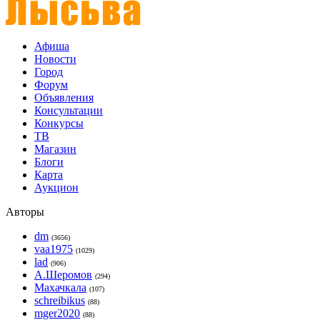
Афиша
Новости
Город
Форум
Объявления
Консультации
Конкурсы
ТВ
Магазин
Блоги
Карта
Аукцион
Авторы
dm
(3656)
vaa1975
(1029)
lad
(906)
А.Шеромов
(294)
Махачкала
(107)
schreibikus
(88)
mger2020
(88)