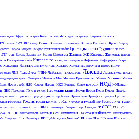
теизм
аудио
Афера
Багдасарян
Балет
Бассейн Металлург
Бастрыкин
Безруков
Беларусь
ВОВ
Война
ИЧ
власть
ВМФ
вода
Войтенков
Воспитание
Вотинов
Впечатляет
Время Вперед
Грантоеды
Грудинин
орбачев
Города
Госдума
Гочаров
гражданская война
ГРИПП
Даллес
ЕР
ДТП
дудь
Европа
Ельцин
Есенин
Ефимов
жд
Женщины
ЖЖ
Животные
Жизненные истории
Интересное
интернет
енты
Иностранные счета
интерсное
Инфовойна
Инфографика
Искра
Конституция
ер
Консалтинг
Конститция
Копысов
Кормовище
коррупция
космос
КПРФ
Лысьва
он молл
ЛМЗ
Ложь
Лурье
ЛЧПФ
Лыберасты
лысвасегодня
Лысьва вчера
лысьва
Митинги
ждународное право
Мемориал
Меньшов
Мир
Мировое Правительство
Митинг
Михеев
НОД
новости
Нация
Начни с себя
НДС
Немцов
Неретин
НКО
Новиков
Новое
НОДовцы
Пермский край
Пермь
ян
ПВО
Педерасты
Пенсии
пенсия
Песков
Песни
Петров
Пикеты
притчи
зидент
пресса
Прививки
природа
проблемы
Провокации
Прокофьев
Прорыв
Против
Россия
рубль
Русское
манов
Роскосмос
Россия Колония
Русофобия
Русский мир
Русь
Руцкой
СССР
сми
мешно
Соловьев
Сочи
СПИД
Спиненнеры
Спицын
спорт
Спящие
СР
СССР-2
ёма
ТЛТ
ТНТ
толерантность
Торговые Сети
Трампомания
Трансграничный капитал
Трансгуманизм
Чусовой
айф
Чиграков
Чиж
Чипизация
ЧП
Чубайс
чудаки
Шахрин
Шеин
Шеремет
Шувалов