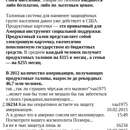
либо бесплатно, либо по льготным ценам.
Талонная система для наименее защищённых
групп населения давно уже действует в США.
Продуктовые карточки —
это привычный для
Америки инструмент социальной поддержки
.
Продуктовый талон представляет собой
электронную карточку, ежемесячно
пополняемую государством из бюджетных
средств.
В среднем
каждый человек получает
продуктовых талонов на $115 в месяц , а семья
— на $255 месяц
.
В 2012 количество американцев, получающих
продуктовые талоны, выросло до рекордных
46,7 млн человек.
так ,,так ли страшен чёрт,как его малюют"vaa1975
...может нам бы тоже не мешало бы так заботиться
о своих гражданах,малоимущих...
2.
16234
Как вы оперативно встаете на защиту
vaa1975
американцев.
10.02.2015
А я думал что в америке совсем нет малоимущих.
15:49
Посмотрите вашего космополита Познера...
3.
я не в чью защиту,я лишь за
16234