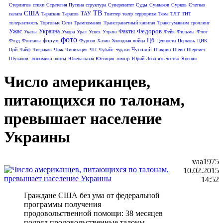
Стерлигов
стихи
Стратегия Путина
структура
Суверенитет
Суды
Сундаков
Сурков
Счетная
США
ТВ
ТАУ
палата
Тараскин
Тарасов
Твиттер
театр
терроризм
Тёма
ТЛТ
ТНТ
толерантность
Торговые Сети
Трампомания
Трансграничный капитал
Трансгуманизм
троллинг
Федоров
Ужас
Украина
Факты
Указы
Умора
Урал
Успех
Утрата
Фейк
Фильмы
Флот
фото
Цб
форум
Флуд
Фонтаны
Фурсов
Хазин
Холодная война
Ценности
Церковь
ЦИК
Чусовой
Цой
Чайф
Чиграков
Чиж
Чипизация
ЧП
Чубайс
чудаки
Шахрин
Шеин
Шеремет
юмор
Шувалов
экономика
элиты
Ювенальная Юстиция
Юрий Лоза
язычество
Яценюк
Число американцев,
питающихся по талонам,
превышает население
Украины
vaa1975
10.02.2015
14:52
Граждане США без ума от федеральной
программы получения
продовольственной помощи: 38 месяцев
подряд продовольственные талоны