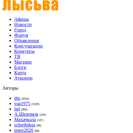
Афиша
Новости
Город
Форум
Объявления
Консультации
Конкурсы
ТВ
Магазин
Блоги
Карта
Аукцион
Авторы
dm
(3656)
vaa1975
(1029)
lad
(906)
А.Шеромов
(294)
Махачкала
(107)
schreibikus
(88)
mger2020
(88)