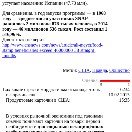
уступает населению Испании (47,73 млн).
Для сравнения, в год запуска программы —
в 1968
году — среднее число участников SNAP
равнялось 2 миллиона 878 тысяч человек, в 2014
году — 46 миллионов 536 тысяч. Рост составил 1
516,96%.
Для тех кто не верит!
http://www.cnsnews.com/news/article/ali-meyer/food-
stamp-beneficiaries-exceed-46000000-38-straight-
months
Метки:
США
,
Правда
,
Общество
Оценка:
0
1
1.
ах какие страсти мордасти ваа откопал,а что ж
16234
изворачиваешь ...
10.02.2015
Продуктовые карточки в США:
15:35
В условиях рыночной экономики под талонами
обычно понимают карточки на товары первой
необходимости
для социально незащищённых
слоёв населения
; товары по талонам
выдаются