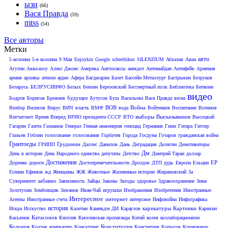
ызи
(66)
Вася Правда
(59)
mtss
(54)
Все авторы
Метки
авто
5 колонна
5-я колонна
9 Мая
Enjoykin
Google
schreibikus
SILENZIUM
Абхазия
Авиа
Агутин
Аква-шоу
Алекс Джонс
Америка
Англосаксы
анекдот
Антимайдан
Антифейк
Армения
армия
архивы
атеизм
аудио
Афера
Багдасарян
Балет
Бассейн Металлург
Бастрыкин
Безруков
Беларусь
БЕЛРУСИНФО
Белых
Бензин
Березовский
Бессмертный полк
Библиотека
Биткоин
видео
будущее
Бодров
Борисов
Брежнев
Бутусов
Буш
Васильева
Вася Правда
весна
ВОВ
Война
Визбор
Вилисов
Вирус
ВИЧ
власть
ВМФ
вода
Войтенков
Воспитание
Вотинов
выборы
Высказывания
Впечатляет
Время Вперед
ВРИО президента СССР
ВТО
Высоцкий
Гагарин
Газета
Газманов
Генерал
Генная инженерия
геноцид
Германия
Гимн
Гитара
Гитлер
Глазьев
Гоблин
голосование
голосования
Горбачев
Города
Госдума
Гочаров
гражданская война
Грантоеды
Грудинин
ГРИПП
Даллес
Данилов
Дань
Деградация
Делягин
Демотиваторы
Дм
День в истории
День Народного единства
депутаты
Детство
Дмитрий Таран
доллар
Достижения
ЕР
Доренко
дороги
Достопремечательности
Дроздов
ДТП
дудь
Европа
Ельцин
Есенин
Ефимов
жд
Женщины
ЖЖ
Животные
Жизненные истории
Жириновский
За
забавно
Суверенитет
Зависимость
Зайцы
Законы
Звезды
здоровье
Здравоохранение
Зима
Золотухин
Зомбоящик
Зюганов
Иван-Чай
игрушки
Изображения
Изобретения
Иностранные
Интересное
интернет
Агенты
Иностранные счета
интерсное
Инфовойна
Инфографика
история
карикатуры
Картинки
Искра
Исскуство
Калетин
Камикдзе ДИ
Караулов
Карякин
Катасонов
Касьянов
Киселев
Киселевская пропаганда
Китай
колея
коллаборационизм
Колония
Конституция
Колчак
компьютер
Консалтинг
Конститция
Копысов
Кормовище