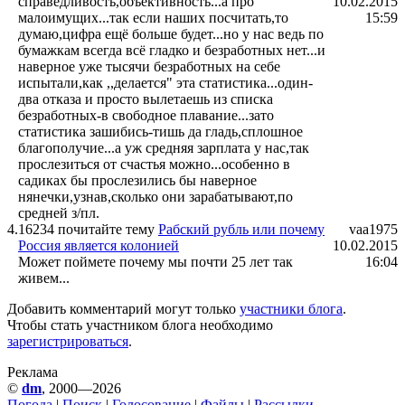
справедливость,объективность...а про
10.02.2015
малоимущих...так если наших посчитать,то
15:59
думаю,цифра ещё больше будет...но у нас ведь по
бумажкам всегда всё гладко и безработных нет...и
наверное уже тысячи безработных на себе
испытали,как ,,делается" эта статистика...один-
два отказа и просто вылетаешь из списка
безработных-в свободное плавание...зато
статистика зашибись-тишь да гладь,сплошное
благополучие...а уж средняя зарплата у нас,так
прослезиться от счастья можно...особенно в
садиках бы прослезились бы наверное
нянечки,узнав,сколько они зарабатывают,по
средней з/пл.
4.
16234 почитайте тему
Рабский рубль или почему
vaa1975
Россия является колонией
10.02.2015
Может поймете почему мы почти 25 лет так
16:04
живем...
Добавить комментарий могут только
участники блога
.
Чтобы стать участником блога необходимо
зарегистрироваться
.
Реклама
©
dm
, 2000—2026
Погода
|
Поиск
|
Голосование
|
Файлы
|
Рассылки