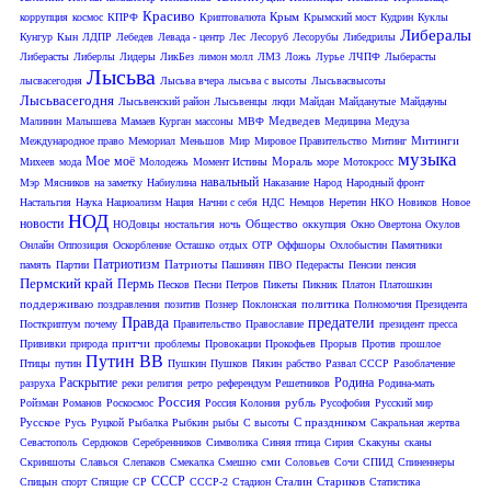
Красиво
Крым
коррупция
космос
КПРФ
Криптовалюта
Крымский мост
Кудрин
Куклы
Либералы
Кунгур
Кын
ЛДПР
Лебедев
Левада - центр
Лес
Лесоруб
Лесорубы
Либедрилы
Либерасты
Либерлы
Лидеры
ЛикБез
лимон молл
ЛМЗ
Ложь
Лурье
ЛЧПФ
Лыберасты
Лысьва
лысвасегодня
Лысьва вчера
лысьва с высоты
Лысьвасвысоты
Лысьвасегодня
Лысьвенский район
Лысьвенцы
люди
Майдан
Майданутые
Майдауны
Медведев
Малинин
Малышева
Мамаев Курган
массоны
МВФ
Медицина
Медуза
Митинги
Международное право
Мемориал
Меньшов
Мир
Мировое Правительство
Митинг
музыка
Мое
моё
Мораль
Михеев
мода
Молодежь
Момент Истины
море
Мотокросс
навальный
Мэр
Мясников
на заметку
Набиулина
Наказание
Народ
Народный фронт
Настальгия
Наука
Нациоализм
Нация
Начни с себя
НДС
Немцов
Неретин
НКО
Новиков
Новое
НОД
новости
Общество
НОДовцы
ностальгия
ночь
оккупция
Окно Овертона
Окулов
Онлайн
Оппозиция
Оскорбление
Осташко
отдых
ОТР
Оффшоры
Охлобыстин
Памятники
Патриотизм
Патриоты
память
Партии
Пашинян
ПВО
Педерасты
Пенсии
пенсия
Пермский край
Пермь
Песков
Песни
Петров
Пикеты
Пикник
Платон
Платошкин
поддерживаю
политика
поздравления
позитив
Познер
Поклонская
Полномочия Президента
Правда
предатели
Посткриптум
почему
Правительство
Православие
президент
пресса
притчи
Прививки
природа
проблемы
Провокации
Прокофьев
Прорыв
Против
прошлое
Путин ВВ
Птицы
путин
Пушкин
Пушков
Пякин
рабство
Развал СССР
Разоблачение
Раскрытие
Родина
разруха
реки
религия
ретро
референдум
Решетников
Родина-мать
Россия
рубль
Ройзман
Романов
Роскосмос
Россия Колония
Русофобия
Русский мир
Русское
С праздником
Русь
Руцкой
Рыбалка
Рыбкин
рыбы
С высоты
Сакральная жертва
Севастополь
Сердюков
Серебренников
Символика
Синяя птица
Сирия
Скакуны
сканы
сми
Скриншоты
Славься
Слепаков
Смекалка
Смешно
Соловьев
Сочи
СПИД
Спиненнеры
СССР
Сталин
Стариков
Спицын
спорт
Спящие
СР
СССР-2
Стадион
Статистика