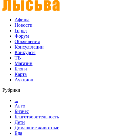
Афиша
Новости
Город
Форум
Объявления
Консультации
Конкурсы
ТВ
Магазин
Блоги
Карта
Аукцион
Рубрики
...
Авто
Бизнес
Благотворительность
Дети
Домашние животные
Еда