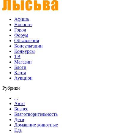
Афиша
Новости
Город
Форум
Объявления
Консультации
Конкурсы
ТВ
Магазин
Блоги
Карта
Аукцион
Рубрики
...
Авто
Бизнес
Благотворительность
Дети
Домашние животные
Еда