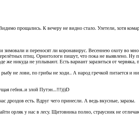
Видимо прощались. К вечеру не видно стало. Улетели, хотя комар
и зимовали и переносят ли коронавирус. Весеннею охоту во мног
ерелётных птиц. Орнитологи пишут, что пока не выявлено. Ну пт
де же никуда не уплывают. Есть вариант заразиться от червяка,
 рыбу не лови, по грибы не ходи.. А народ гречкой питается и ник
тущая гебня..и злой Путэн...!!!)))D
ас дроздов есть. Вдруг чего принесли. А ведь вкусные, заразы.
айти орляк у нас в лесу. Щитовника полно, страусник не отличаю,