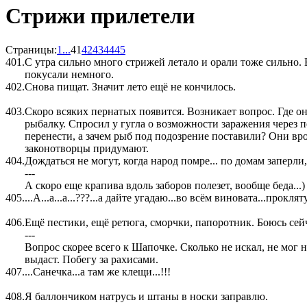
Стрижи прилетели
Страницы:
1
...
41
42
43
44
45
401.
С утра сильно много стрижей летало и орали тоже сильно. 
покусали немного.
402.
Снова пищат. Значит лето ещё не кончилось.
403.
Скоро всяких пернатых появится. Возникает вопрос. Где он
рыбалку. Спросил у гугла о возможности заражения через п
перенести, а зачем рыб под подозрение поставили? Они вро
законотворцы придумают.
404.
Дождаться не могут, когда народ помре... по домам заперли,
---
А скоро еще крапива вдоль заборов полезет, вообще беда...)
405.
...А...а...а...???...а дайте угадаю...во всём виновата...прокля
406.
Ещё пестики, ещё ретюга, сморчки, папоротник. Боюсь сейч
---
Вопрос скорее всего к Шапочке. Сколько не искал, не мог н
выдаст. Побегу за рахисами.
407.
...Санечка...а там же клещи...!!!
408.
Я баллончиком натрусь и штаны в носки заправлю.