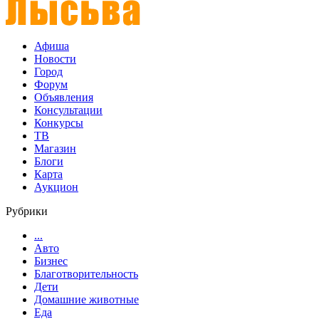
Афиша
Новости
Город
Форум
Объявления
Консультации
Конкурсы
ТВ
Магазин
Блоги
Карта
Аукцион
Рубрики
...
Авто
Бизнес
Благотворительность
Дети
Домашние животные
Еда