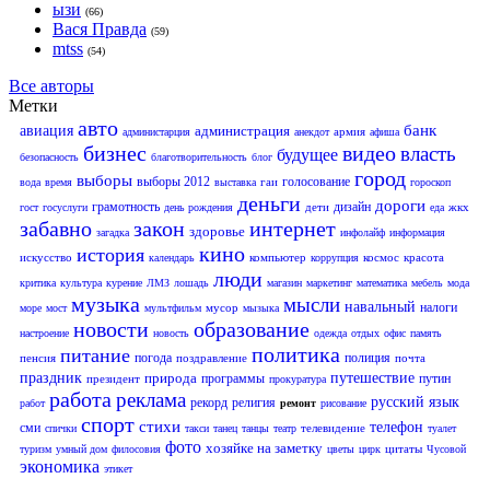
ызи
(66)
Вася Правда
(59)
mtss
(54)
Все авторы
Метки
авто
банк
авиация
администрация
армия
администарция
анекдот
афиша
бизнес
видео
власть
будущее
безопасность
благотворительность
блог
город
выборы
выборы 2012
голосование
гаи
вода
время
выставка
гороскоп
деньги
дороги
грамотность
дизайн
дети
жкх
гост
госуслуги
день рождения
еда
забавно
закон
интернет
здоровье
загадка
инфолайф
информация
кино
история
искусство
компьютер
космос
красота
календарь
коррупция
люди
критика
культура
курение
ЛМЗ
лошадь
магазин
маркетинг
математика
мебель
мода
музыка
мысли
навальный
налоги
мусор
море
мост
мультфильм
мызыка
новости
образование
настроение
новость
одежда
отдых
офис
память
политика
питание
погода
полиция
пенсия
поздравление
почта
праздник
природа
путешествие
программы
путин
президент
прокуратура
работа
реклама
русский язык
рекорд
религия
работ
ремонт
рисование
спорт
стихи
телефон
сми
телевидение
спички
такси
танец
танцы
театр
туалет
фото
хозяйке на заметку
цитаты
туризм
умный дом
филосовия
цветы
цирк
Чусовой
экономика
этикет