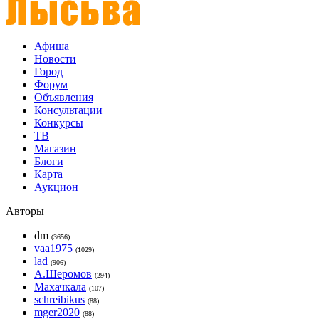
Афиша
Новости
Город
Форум
Объявления
Консультации
Конкурсы
ТВ
Магазин
Блоги
Карта
Аукцион
Авторы
dm
(3656)
vaa1975
(1029)
lad
(906)
А.Шеромов
(294)
Махачкала
(107)
schreibikus
(88)
mger2020
(88)