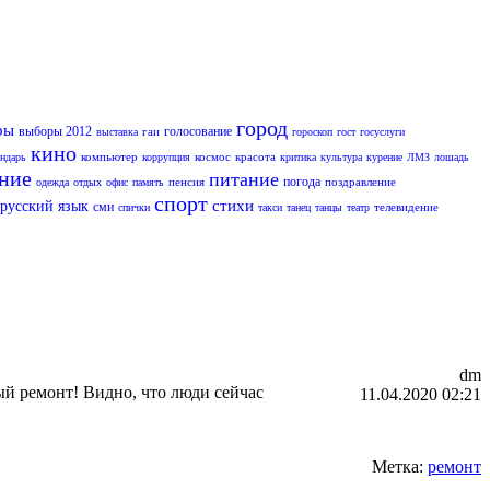
город
ры
выборы 2012
голосование
гаи
выставка
гороскоп
гост
госуслуги
кино
компьютер
космос
красота
ендарь
коррупция
критика
культура
курение
ЛМЗ
лошадь
ание
питание
погода
пенсия
поздравление
одежда
отдых
офис
память
спорт
стихи
русский язык
сми
телевидение
спички
такси
танец
танцы
театр
dm
ый ремонт! Видно, что люди сейчас
11.04.2020 02:21
Метка:
ремонт