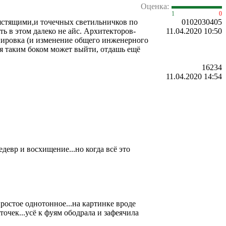
Оценка:
1
0
ястящими,и точечных светильничков по
0102030405
ь в этом далеко не айс. Архитекторов-
11.04.2020 10:50
ланировка (и изменение общего инженерного
ая таким боком может выйти, отдашь ещё
16234
11.04.2020 14:54
едевр и восхищение...но когда всё это
простое однотонное...на картинке вроде
яточек...усё к фуям ободрала и зафеячила