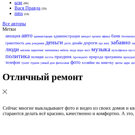
ызи
(66)
Вася Правда
(59)
mtss
(54)
Все авторы
Метки
авто
банк
авиация
администрация
армия
администарция
анекдот
афиша
безопаснос
деньги
забавно
дороги
грамотность
дизайн
дети
жкх
день рождения
еда
за
люди
музыка
мус
магазин
маркетинг
математика
мебель
мода
море
мост
мультфильм
политика
праздник
природа
полиция
программы
почта
президент
прокурат
фото
телефон
хозяйке на заметку
ци
туалет
туризм
умный дом
филосовия
цветы
цирк
Отличный ремонт
Сейчас многие выкладывают фото и видео из своих домов и ква
стараются делать всё красиво, качественно и комфортно. А это,