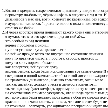
1.
Влазят в кредиты, нахреначивают циганщину ввиде многопр
периметру по-больше, чёрный кафель в санузлах и тд и тп. И
дизайнеров у нас нет, вот и хреначат по картинкам, без вс
имущества, такие как "врезка теплового пола в полотенцесу
столько же бабок.
2.
И через короткое время понимают какого хрена они натворил
я думаю, что кто это хреначит, вряд ли поймёт...
это особый склад психики...
вернее проблемы с оной...
ну и отсутствие вкуса, прежде всего...
но всё же прежде всего это внутреннее состояние психики...
кому то нравится чистота, простота, свобода, простор ...
кому то хаос, дорохо - бохато...
как говорится, всё лучшее сразу...
видела ремонт, когда были использованы все самые-самые!!! об
соединили в одной комнате...это был такой диссонанс...прост
но грамотных дизайнеров , именно грамотных, очень мало...
так как дизайнер должен учесть и личность клиентов...
то, что одному будет комфорт, другому клиенту может грозить
на собственном примере убедилась, что иногда правильные д
вот допустим была недавно мода клеить обои не сплошь все ст
красиво...но начали клеить, я поняла, что мне в этом будет н
цвяточками ...благодать, усё одинаково прекрасно и идите вы