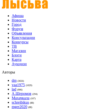
Афиша
Новости
Город
Форум
Объявления
Консультации
Конкурсы
ТВ
Магазин
Блоги
Карта
Аукцион
Авторы
dm
(3656)
vaa1975
(1029)
lad
(906)
А.Шеромов
(294)
Махачкала
(107)
schreibikus
(88)
mger2020
(88)