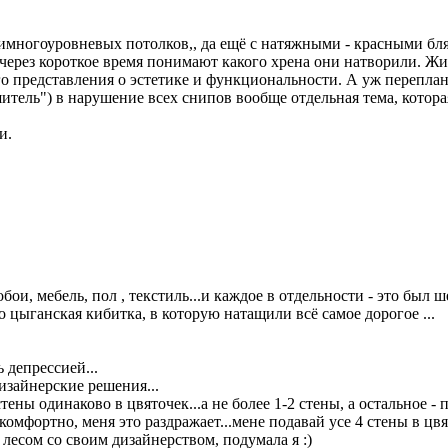
имногоуровневых потолков,, да ещё с натяжными - красными бл
 через короткое время понимают какого хрена они натворили. Жит
якого представления о эстетике и функциональности. А уж переп
шитель") в нарушение всех снипов вообще отдельная тема, котор
и.
ои, мебель, пол , текстиль...и каждое в отдельности - это был ш
о цыганская кибитка, в которую натащили всё самое дорогое ...
 депрессией...
изайнерские решения...
ены одинаково в цвяточек...а не более 1-2 стены, а остальное - 
е комфортно, меня это раздражает...мене подавай усе 4 стены в цв
 лесом со своим дизайнерством, подумала я :)