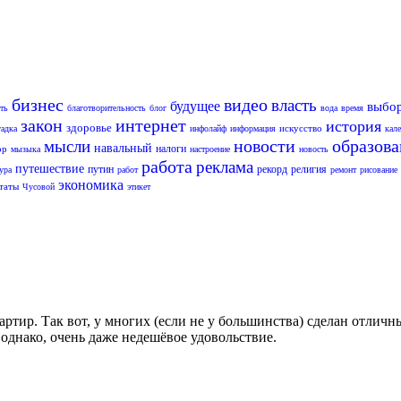
бизнес
видео
власть
будущее
выбо
ть
благотворительность
блог
вода
время
закон
интернет
история
здоровье
искусство
гадка
инфолайф
информация
кал
новости
образов
мысли
навальный
налоги
ор
мызыка
настроение
новость
работа
реклама
путешествие
путин
рекорд
религия
ура
работ
ремонт
рисование
экономика
таты
Чусовой
этикет
ртир. Так вот, у многих (если не у большинства) сделан отличн
 однако, очень даже недешёвое удовольствие.