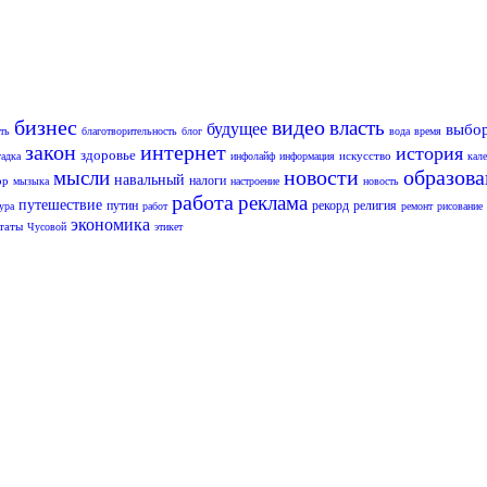
бизнес
видео
власть
будущее
выбо
ть
благотворительность
блог
вода
время
закон
интернет
история
здоровье
искусство
гадка
инфолайф
информация
кал
новости
образов
мысли
навальный
налоги
ор
мызыка
настроение
новость
работа
реклама
путешествие
путин
рекорд
религия
ура
работ
ремонт
рисование
экономика
таты
Чусовой
этикет