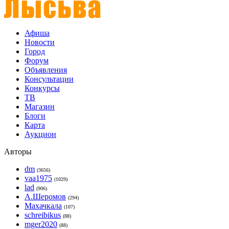
Афиша
Новости
Город
Форум
Объявления
Консультации
Конкурсы
ТВ
Магазин
Блоги
Карта
Аукцион
Авторы
dm
(3656)
vaa1975
(1029)
lad
(906)
А.Шеромов
(294)
Махачкала
(107)
schreibikus
(88)
mger2020
(88)