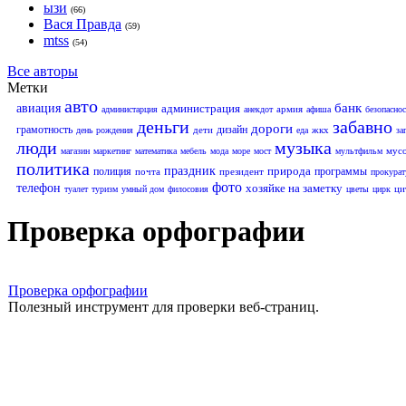
ызи
(66)
Вася Правда
(59)
mtss
(54)
Все авторы
Метки
авто
банк
авиация
администрация
армия
администарция
анекдот
афиша
безопаснос
деньги
забавно
дороги
грамотность
дизайн
дети
жкх
день рождения
еда
за
люди
музыка
мус
магазин
маркетинг
математика
мебель
мода
море
мост
мультфильм
политика
праздник
природа
полиция
программы
почта
президент
прокурат
фото
телефон
хозяйке на заметку
ци
туалет
туризм
умный дом
филосовия
цветы
цирк
Проверка орфографии
Проверка орфографии
Полезный инструмент для проверки веб-страниц.