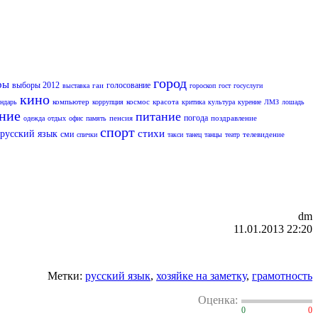
город
ры
выборы 2012
голосование
гаи
выставка
гороскоп
гост
госуслуги
кино
компьютер
космос
красота
ендарь
коррупция
критика
культура
курение
ЛМЗ
лошадь
ание
питание
погода
пенсия
поздравление
одежда
отдых
офис
память
спорт
стихи
русский язык
сми
телевидение
спички
такси
танец
танцы
театр
dm
11.01.2013 22:20
Метки:
русский язык
,
хозяйке на заметку
,
грамотность
Оценка:
0
0