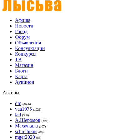
Афиша
Новости
Город
Форум
Объявления
Консультации
Конкурсы
ТВ
Магазин
Блоги
Карта
Аукцион
Авторы
dm
(3656)
vaa1975
(1029)
lad
(906)
А.Шеромов
(294)
Махачкала
(107)
schreibikus
(88)
mger2020
(88)