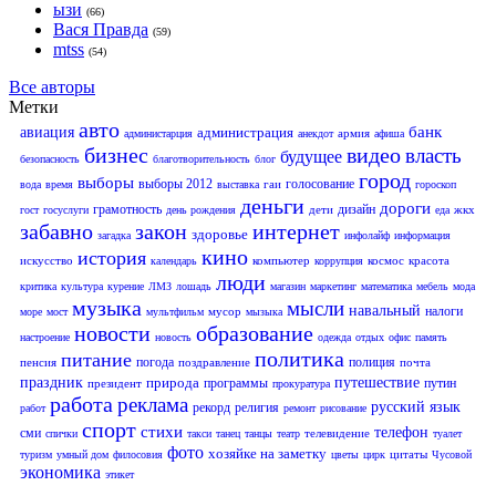
ызи
(66)
Вася Правда
(59)
mtss
(54)
Все авторы
Метки
авто
банк
авиация
администрация
армия
администарция
анекдот
афиша
бизнес
видео
власть
будущее
безопасность
благотворительность
блог
город
выборы
выборы 2012
голосование
гаи
вода
время
выставка
гороскоп
деньги
дороги
грамотность
дизайн
дети
жкх
гост
госуслуги
день рождения
еда
забавно
закон
интернет
здоровье
загадка
инфолайф
информация
кино
история
искусство
компьютер
космос
красота
календарь
коррупция
люди
критика
культура
курение
ЛМЗ
лошадь
магазин
маркетинг
математика
мебель
мода
музыка
мысли
навальный
налоги
мусор
море
мост
мультфильм
мызыка
новости
образование
настроение
новость
одежда
отдых
офис
память
политика
питание
погода
полиция
пенсия
поздравление
почта
праздник
природа
путешествие
программы
путин
президент
прокуратура
работа
реклама
русский язык
рекорд
религия
работ
ремонт
рисование
спорт
стихи
телефон
сми
телевидение
спички
такси
танец
танцы
театр
туалет
фото
хозяйке на заметку
цитаты
туризм
умный дом
филосовия
цветы
цирк
Чусовой
экономика
этикет