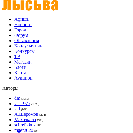
Афиша
Новости
Город
Форум
Объявления
Консультации
Конкурсы
ТВ
Магазин
Блоги
Карта
Аукцион
Авторы
dm
(3656)
vaa1975
(1029)
lad
(906)
А.Шеромов
(294)
Махачкала
(107)
schreibikus
(88)
mger2020
(88)