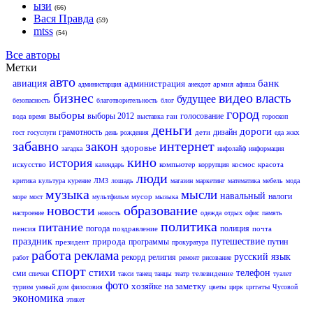
ызи
(66)
Вася Правда
(59)
mtss
(54)
Все авторы
Метки
авто
банк
авиация
администрация
армия
администарция
анекдот
афиша
бизнес
видео
власть
будущее
безопасность
благотворительность
блог
город
выборы
выборы 2012
голосование
гаи
вода
время
выставка
гороскоп
деньги
дороги
грамотность
дизайн
дети
жкх
гост
госуслуги
день рождения
еда
забавно
закон
интернет
здоровье
загадка
инфолайф
информация
кино
история
искусство
компьютер
космос
красота
календарь
коррупция
люди
критика
культура
курение
ЛМЗ
лошадь
магазин
маркетинг
математика
мебель
мода
музыка
мысли
навальный
налоги
мусор
море
мост
мультфильм
мызыка
новости
образование
настроение
новость
одежда
отдых
офис
память
политика
питание
погода
полиция
пенсия
поздравление
почта
праздник
природа
путешествие
программы
путин
президент
прокуратура
работа
реклама
русский язык
рекорд
религия
работ
ремонт
рисование
спорт
стихи
телефон
сми
телевидение
спички
такси
танец
танцы
театр
туалет
фото
хозяйке на заметку
цитаты
туризм
умный дом
филосовия
цветы
цирк
Чусовой
экономика
этикет