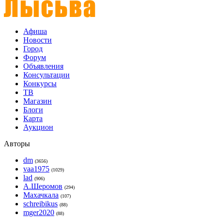
Афиша
Новости
Город
Форум
Объявления
Консультации
Конкурсы
ТВ
Магазин
Блоги
Карта
Аукцион
Авторы
dm
(3656)
vaa1975
(1029)
lad
(906)
А.Шеромов
(294)
Махачкала
(107)
schreibikus
(88)
mger2020
(88)