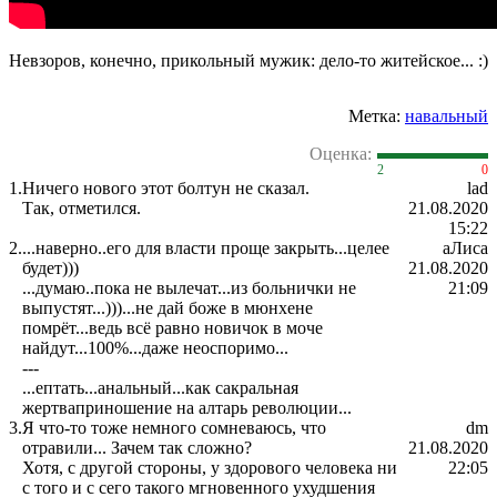
Невзоров, конечно, прикольный мужик: дело-то житейское... :)
Метка:
навальный
Оценка:
2
0
1.
Ничего нового этот болтун не сказал.
lad
Так, отметился.
21.08.2020
15:22
2.
...наверно..его для власти проще закрыть...целее
аЛиса
будет)))
21.08.2020
...думаю..пока не вылечат...из больнички не
21:09
выпустят...)))...не дай боже в мюнхене
помрёт...ведь всё равно новичок в моче
найдут...100%...даже неоспоримо...
---
...ептать...анальный...как сакральная
жертваприношение на алтарь революции...
3.
Я что-то тоже немного сомневаюсь, что
dm
отравили... Зачем так сложно?
21.08.2020
Хотя, с другой стороны, у здорового человека ни
22:05
с того и с сего такого мгновенного ухудшения