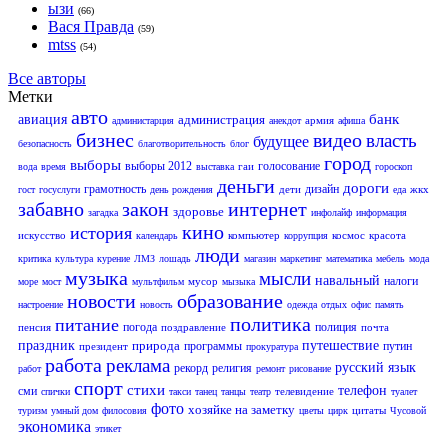
ызи
(66)
Вася Правда
(59)
mtss
(54)
Все авторы
Метки
авто
банк
авиация
администрация
армия
администарция
анекдот
афиша
бизнес
видео
власть
будущее
безопасность
благотворительность
блог
город
выборы
выборы 2012
голосование
гаи
вода
время
выставка
гороскоп
деньги
дороги
грамотность
дизайн
дети
жкх
гост
госуслуги
день рождения
еда
забавно
закон
интернет
здоровье
загадка
инфолайф
информация
кино
история
искусство
компьютер
космос
красота
календарь
коррупция
люди
критика
культура
курение
ЛМЗ
лошадь
магазин
маркетинг
математика
мебель
мода
музыка
мысли
навальный
налоги
мусор
море
мост
мультфильм
мызыка
новости
образование
настроение
новость
одежда
отдых
офис
память
политика
питание
погода
полиция
пенсия
поздравление
почта
праздник
природа
путешествие
программы
путин
президент
прокуратура
работа
реклама
русский язык
рекорд
религия
работ
ремонт
рисование
спорт
стихи
телефон
сми
телевидение
спички
такси
танец
танцы
театр
туалет
фото
хозяйке на заметку
цитаты
туризм
умный дом
филосовия
цветы
цирк
Чусовой
экономика
этикет