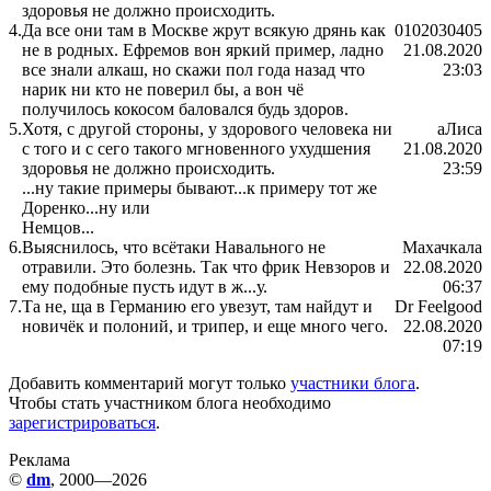
здоровья не должно происходить.
4.
Да все они там в Москве жрут всякую дрянь как
0102030405
не в родных. Ефремов вон яркий пример, ладно
21.08.2020
все знали алкаш, но скажи пол года назад что
23:03
нарик ни кто не поверил бы, а вон чё
получилось кокосом баловался будь здоров.
5.
Хотя, с другой стороны, у здорового человека ни
аЛиса
с того и с сего такого мгновенного ухудшения
21.08.2020
здоровья не должно происходить.
23:59
...ну такие примеры бывают...к примеру тот же
Доренко...ну или
Немцов...
6.
Выяснилось, что всётаки Навального не
Махачкала
отравили. Это болезнь. Так что фрик Невзоров и
22.08.2020
ему подобные пусть идут в ж...у.
06:37
7.
Та не, ща в Германию его увезут, там найдут и
Dr Feelgood
новичёк и полоний, и трипер, и еще много чего.
22.08.2020
07:19
Добавить комментарий могут только
участники блога
.
Чтобы стать участником блога необходимо
зарегистрироваться
.
Реклама
©
dm
, 2000—2026