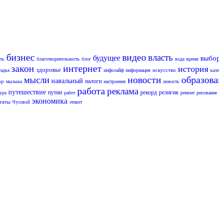
бизнес
видео
власть
будущее
выбо
ть
благотворительность
блог
вода
время
закон
интернет
история
здоровье
искусство
гадка
инфолайф
информация
кал
новости
образов
мысли
навальный
налоги
ор
мызыка
настроение
новость
работа
реклама
путешествие
путин
рекорд
религия
ура
работ
ремонт
рисование
экономика
таты
Чусовой
этикет