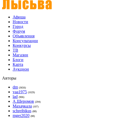
Афиша
Новости
Город
Форум
Объявления
Консультации
Конкурсы
ТВ
Магазин
Блоги
Карта
Аукцион
Авторы
dm
(3656)
vaa1975
(1029)
lad
(906)
А.Шеромов
(294)
Махачкала
(107)
schreibikus
(88)
mger2020
(88)