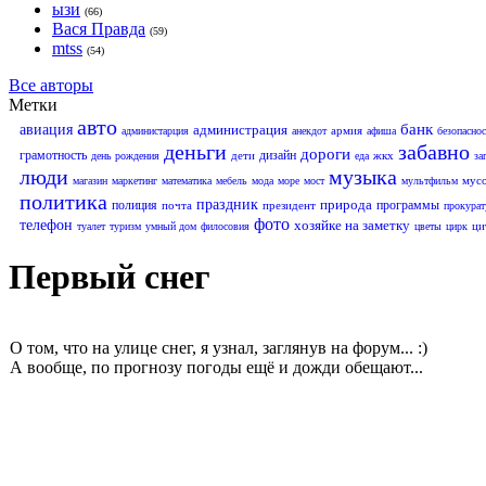
ызи
(66)
Вася Правда
(59)
mtss
(54)
Все авторы
Метки
авто
банк
авиация
администрация
армия
администарция
анекдот
афиша
безопаснос
деньги
забавно
дороги
грамотность
дизайн
дети
жкх
день рождения
еда
за
люди
музыка
мус
магазин
маркетинг
математика
мебель
мода
море
мост
мультфильм
политика
праздник
природа
полиция
программы
почта
президент
прокурат
фото
телефон
хозяйке на заметку
ци
туалет
туризм
умный дом
филосовия
цветы
цирк
Первый снег
О том, что на улице снег, я узнал, заглянув на форум... :)
А вообще, по прогнозу погоды ещё и дожди обещают...