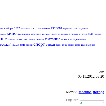
город
ры
выборы 2012
голосование
гаи
выставка
гороскоп
гост
госуслуги
кино
компьютер
космос
красота
ендарь
коррупция
критика
культура
курение
ЛМЗ
лошадь
ание
питание
погода
пенсия
поздравление
одежда
отдых
офис
память
спорт
стихи
русский язык
сми
телевидение
спички
такси
танец
танцы
театр
dm
05.11.2012 03:20
Метки:
забавно
,
погода
Оценка:
0
0