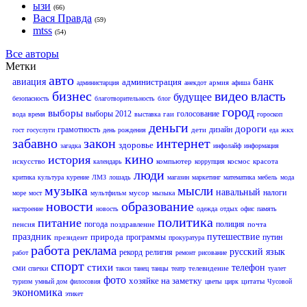
ызи
(66)
Вася Правда
(59)
mtss
(54)
Все авторы
Метки
авто
банк
авиация
администрация
армия
администарция
анекдот
афиша
бизнес
видео
власть
будущее
безопасность
благотворительность
блог
город
выборы
выборы 2012
голосование
гаи
вода
время
выставка
гороскоп
деньги
дороги
грамотность
дизайн
дети
жкх
гост
госуслуги
день рождения
еда
забавно
закон
интернет
здоровье
загадка
инфолайф
информация
кино
история
искусство
компьютер
космос
красота
календарь
коррупция
люди
критика
культура
курение
ЛМЗ
лошадь
магазин
маркетинг
математика
мебель
мода
музыка
мысли
навальный
налоги
мусор
море
мост
мультфильм
мызыка
новости
образование
настроение
новость
одежда
отдых
офис
память
политика
питание
погода
полиция
пенсия
поздравление
почта
праздник
природа
путешествие
программы
путин
президент
прокуратура
работа
реклама
русский язык
рекорд
религия
работ
ремонт
рисование
спорт
стихи
телефон
сми
телевидение
спички
такси
танец
танцы
театр
туалет
фото
хозяйке на заметку
цитаты
туризм
умный дом
филосовия
цветы
цирк
Чусовой
экономика
этикет