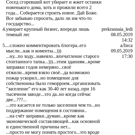
Сосед сгоревший вот убирает и жжет останки
новенького дома, хоть и прожили всего 2
года... Собирается строить новое. Дай Боже.
Все забываю спросить, дало ли им что-то
государство...
4.
умирает крупный бизнес, впереди лишь
prekrasnaia_ledi
темный лес
08.05.2019
14:32
5.
...сложно комментировать блогера..его
аЛиса
мысли...как и коменты...)))
09.05.2019
...ну...по ходу...навеяло...впечатление старого
17:30
стоптанного тапка...)))...этим зданиям...кроме
заправки годов немеряно...своё
отжили...время взяло своё...да возможно
пожар ускорил...но помещение для
собственника было геморроем...организовать
"заселение" его как 30-40 лет назад..при 16
тысячном заводе...это да..но когда сейчас
две...???...
...это касается не только заселения чем то...но
поддержание помещения в состоянии..
...на счёт заправки..думаю...кроме как
экономической составляющей...как основной
и единственной причины нет...
...просто не могу понять простого...это вроде