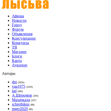
Афиша
Новости
Город
Форум
Объявления
Консультации
Конкурсы
ТВ
Магазин
Блоги
Карта
Аукцион
Авторы
dm
(3656)
vaa1975
(1029)
lad
(906)
А.Шеромов
(294)
Махачкала
(107)
schreibikus
(88)
mger2020
(88)