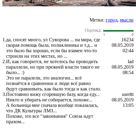
Метки:
город
,
мысли
Оценка:
1
0
1.
да, сносят много, ул Суворова ... на мира, где
16234
скорая помощь была, поликлиника и т.д... и
08.05.2019
это было бы хорошо, если бы взамен что-то
02:44
строили на этих местах, но ...
2.
И, как говорится, не хотелось бы проводить
lad
параллели, но при прежней власти такого не
08.05.2019
было... :)
08:54
Это не паралели, это аналогии... всё
познаётся в сравнении и люди всё равно
будут сравнивать, как было тогда и как стало.
3.
Постоянно вижу сгоревшую базу, когда еду...
userlti
Никто и убирать не собирается, похоже...
08.05.2019
А больница мне сначала вообще показалась,
13:05
что ДК Культуры ЛМЗ...
Похоже, это все "завоевания" Союза идут
прахом...