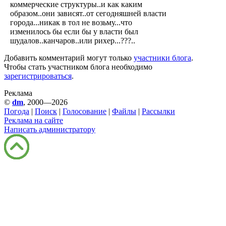
коммерческие структуры..и как каким
образом..они зависят..от сегодняшней власти
города...никак в тол не возьму...что
изменилось бы если бы у власти был
шудалов..канчаров..или рихер...???..
Добавить комментарий могут только
участники блога
.
Чтобы стать участником блога необходимо
зарегистрироваться
.
Реклама
©
dm
, 2000—2026
Погода
|
Поиск
|
Голосование
|
Файлы
|
Рассылки
Реклама на сайте
Написать администратору