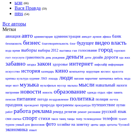
ызи
(66)
Вася Правда
(59)
mtss
(54)
Все авторы
Метки
авто
банк
авиация
администрация
армия
администарция
анекдот
афиша
бизнес
видео
власть
будущее
безопасность
благотворительность
блог
город
выборы
выборы 2012
голосование
гаи
вода
время
выставка
гороскоп
деньги
дороги
грамотность
дизайн
дети
жкх
гост
госуслуги
день рождения
еда
забавно
закон
интернет
здоровье
загадка
инфолайф
информация
кино
история
искусство
компьютер
космос
красота
календарь
коррупция
люди
критика
культура
курение
ЛМЗ
лошадь
магазин
маркетинг
математика
мебель
мода
музыка
мысли
навальный
налоги
мусор
море
мост
мультфильм
мызыка
новости
образование
настроение
новость
одежда
отдых
офис
память
политика
питание
погода
полиция
пенсия
поздравление
почта
праздник
природа
путешествие
программы
путин
президент
прокуратура
работа
реклама
русский язык
рекорд
религия
работ
ремонт
рисование
спорт
стихи
телефон
сми
телевидение
спички
такси
танец
танцы
театр
туалет
фото
хозяйке на заметку
цитаты
туризм
умный дом
филосовия
цветы
цирк
Чусовой
экономика
этикет