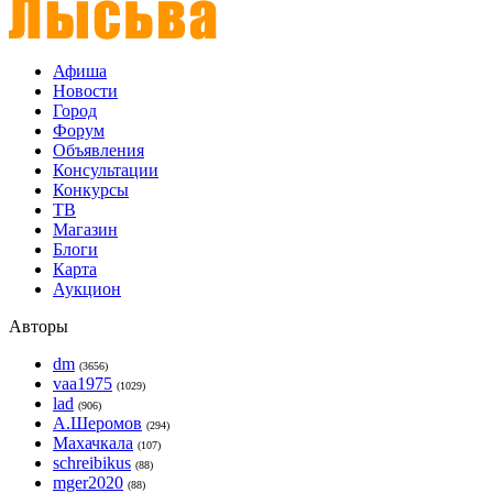
Афиша
Новости
Город
Форум
Объявления
Консультации
Конкурсы
ТВ
Магазин
Блоги
Карта
Аукцион
Авторы
dm
(3656)
vaa1975
(1029)
lad
(906)
А.Шеромов
(294)
Махачкала
(107)
schreibikus
(88)
mger2020
(88)