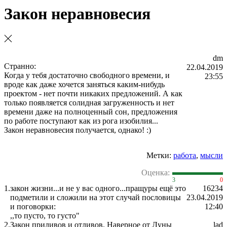
Закон неравновесия
dm
Странно:
22.04.2019
Когда у тебя достаточно свободного времени, и
23:55
вроде как даже хочется заняться каким-нибудь
проектом - нет почти никаких предложений. А как
только появляется солидная загруженность и нет
времени даже на полноценный сон, предложения
по работе поступают как из рога изобилия...
Закон неравновесия получается, однако! :)
Метки:
работа
,
мысли
Оценка:
3
0
1.
закон жизни...и не у вас одного...пращуры ещё это
16234
подметили и сложили на этот случай пословицы
23.04.2019
и поговорки:
12:40
,,то пусто, то густо"
2.
Закон приливов и отливов. Наверное от Луны
lad