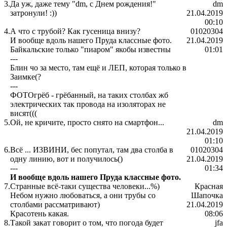
3.
Да уж, даже тему "dm, с Днем рождения!"
dm
затронули! :))
21.04.2019
00:10
4.
А что с трубой? Как гусеница внизу?
01020304
И вообще вдоль нашего Пруда классные фото.
21.04.2019
Байкальские только "пиаром" якобы известны
01:01
---
Блин чо за место, там ещё и ЛЕП, которая только в
Заимке(?
---
ФОТОгрёб - грёбанный, на таких столбах жб
электрических так провода на изоляторах не
висят(((
5.
Ой, не кричите, просто снято на смартфон...
dm
21.04.2019
01:10
6.
Всё ... ИЗВИНИ, бес попутал, там два столба в
01020304
одну линию, вот и получилось()
21.04.2019
---
01:34
И вообще вдоль нашего Пруда классные фото.
7.
Странные всё-таки существа человеки...%)
Красная
Небом нужно любоваться, а они трубы со
Шапочка
столбами рассматривают)
21.04.2019
Красотень какая.
08:06
8.
Такой закат говорит о том, что погода будет
jfa