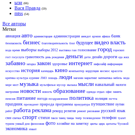
ызи
(66)
Вася Правда
(59)
mtss
(54)
Все авторы
Метки
авто
банк
авиация
администрация
армия
администарция
анекдот
афиша
бизнес
видео
власть
будущее
безопасность
благотворительность
блог
город
выборы
выборы 2012
голосование
гаи
вода
время
выставка
гороскоп
деньги
дороги
грамотность
дизайн
дети
жкх
гост
госуслуги
день рождения
еда
забавно
закон
интернет
здоровье
загадка
инфолайф
информация
кино
история
искусство
компьютер
космос
красота
календарь
коррупция
люди
критика
культура
курение
ЛМЗ
лошадь
магазин
маркетинг
математика
мебель
мода
музыка
мысли
навальный
налоги
мусор
море
мост
мультфильм
мызыка
новости
образование
настроение
новость
одежда
отдых
офис
память
политика
питание
погода
полиция
пенсия
поздравление
почта
праздник
природа
путешествие
программы
путин
президент
прокуратура
работа
реклама
русский язык
рекорд
религия
работ
ремонт
рисование
спорт
стихи
телефон
сми
телевидение
спички
такси
танец
танцы
театр
туалет
фото
хозяйке на заметку
цитаты
туризм
умный дом
филосовия
цветы
цирк
Чусовой
экономика
этикет