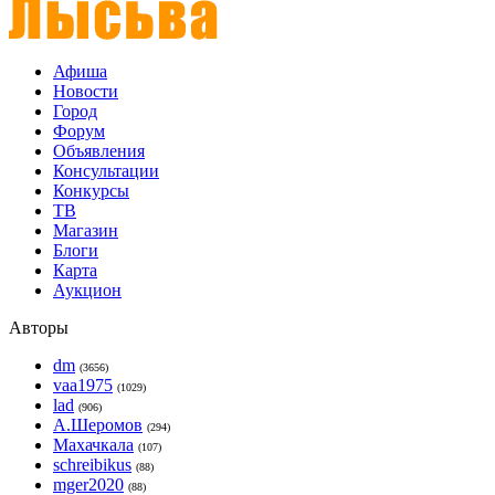
Афиша
Новости
Город
Форум
Объявления
Консультации
Конкурсы
ТВ
Магазин
Блоги
Карта
Аукцион
Авторы
dm
(3656)
vaa1975
(1029)
lad
(906)
А.Шеромов
(294)
Махачкала
(107)
schreibikus
(88)
mger2020
(88)