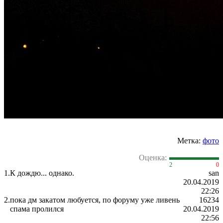
Метка:
фото
Оценка:
2
0
1.
К дождю... однако.
san
20.04.2019
22:26
2.
пока дм закатом любуется, по форуму уже ливень
16234
спама пролился
20.04.2019
22:56