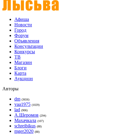
Афиша
Новости
Город
Форум
Объявления
Консультации
Конкурсы
ТВ
Магазин
Блоги
Карта
Аукцион
Авторы
dm
(3656)
vaa1975
(1029)
lad
(906)
А.Шеромов
(294)
Махачкала
(107)
schreibikus
(88)
mger2020
(88)