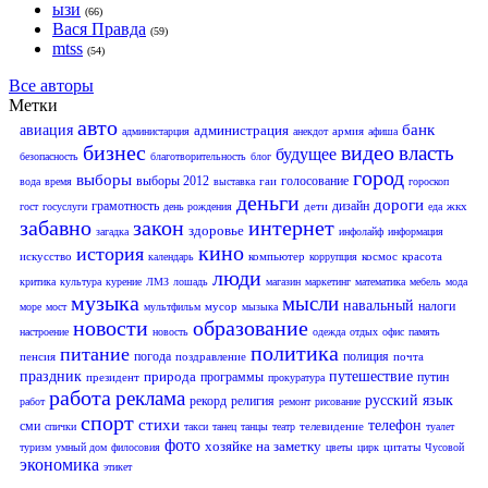
ызи
(66)
Вася Правда
(59)
mtss
(54)
Все авторы
Метки
авто
банк
авиация
администрация
армия
администарция
анекдот
афиша
бизнес
видео
власть
будущее
безопасность
благотворительность
блог
город
выборы
выборы 2012
голосование
гаи
вода
время
выставка
гороскоп
деньги
дороги
грамотность
дизайн
дети
жкх
гост
госуслуги
день рождения
еда
забавно
закон
интернет
здоровье
загадка
инфолайф
информация
кино
история
искусство
компьютер
космос
красота
календарь
коррупция
люди
критика
культура
курение
ЛМЗ
лошадь
магазин
маркетинг
математика
мебель
мода
музыка
мысли
навальный
налоги
мусор
море
мост
мультфильм
мызыка
новости
образование
настроение
новость
одежда
отдых
офис
память
политика
питание
погода
полиция
пенсия
поздравление
почта
праздник
природа
путешествие
программы
путин
президент
прокуратура
работа
реклама
русский язык
рекорд
религия
работ
ремонт
рисование
спорт
стихи
телефон
сми
телевидение
спички
такси
танец
танцы
театр
туалет
фото
хозяйке на заметку
цитаты
туризм
умный дом
филосовия
цветы
цирк
Чусовой
экономика
этикет