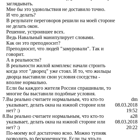
заглядывать.
Мне бы это удовольствия не доставило точно.
И что делать?
В результате переговоров решили на моей стороне
не делать окон.
Решение, устроившее всех.
Ведь Навальный манипулирует словами.
Как он это преподносит?
Преподносит, что людей "замуровали". Так и
говорит.
А в реальности?
В реальности жилой комплекс начали строить
когда этот "дворец" уже стоял. И то, что жильцы
дворца выставили свои условия соседства -
вполне нормально.
Если бы каждого жителя России спрашивали, то
многие бы выставили подобные условия.
7.
Вы реально считаете нормальным, что кто-то
dm
указывает, делать окна на южной стороне или
08.03.2018
нет? :)
19:52
8.
Вы реально считаете нормальным, что кто-то
a28
указывает, делать окна на южной стороне или
08.03.2018
нет? :)
20:22
По-моему всё достаточно ясно. Можно тупняк
разводить до бесконечности. Если ты что-то