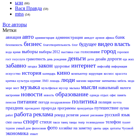
ызи
(66)
Вася Правда
(59)
mtss
(54)
Все авторы
Метки
авто
банк
авиация
администрация
армия
администарция
анекдот
афиша
бизнес
видео
власть
будущее
безопасность
благотворительность
блог
город
выборы
выборы 2012
голосование
гаи
вода
время
выставка
гороскоп
деньги
дороги
грамотность
дизайн
дети
жкх
гост
госуслуги
день рождения
еда
забавно
закон
интернет
здоровье
загадка
инфолайф
информация
кино
история
искусство
компьютер
космос
красота
календарь
коррупция
люди
критика
культура
курение
ЛМЗ
лошадь
магазин
маркетинг
математика
мебель
мода
музыка
мысли
навальный
налоги
мусор
море
мост
мультфильм
мызыка
новости
образование
настроение
новость
одежда
отдых
офис
память
политика
питание
погода
полиция
пенсия
поздравление
почта
праздник
природа
путешествие
программы
путин
президент
прокуратура
работа
реклама
русский язык
рекорд
религия
работ
ремонт
рисование
спорт
стихи
телефон
сми
телевидение
спички
такси
танец
танцы
театр
туалет
фото
хозяйке на заметку
цитаты
туризм
умный дом
филосовия
цветы
цирк
Чусовой
экономика
этикет