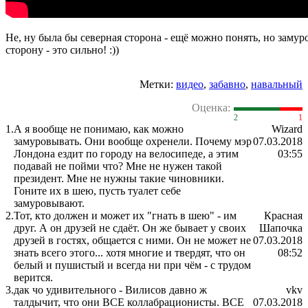
Не, ну была бы северная сторона - ещё можно понять, но заму
сторону - это сильно! :))
Метки:
видео
,
забавно
,
навальный
Оценка:
2
1
1.
А я вообще не понимаю, как можно
Wizard
замуровывать. Они вообще охренели. Почему мэр
07.03.2018
Лондона ездит по городу на велосипеде, а этим
03:55
подавай не пойми что? Мне не нужен такой
президент. Мне не нужны такие чиновники.
Гоните их в шею, пусть туалет себе
замуровывают.
2.
Тот, кто должен и может их "гнать в шею" - им
Красная
друг. А он друзей не сдаёт. Он же бывает у своих
Шапочка
друзей в гостях, общается с ними. Он не может не
07.03.2018
знать всего этого... хотя многие и твердят, что он
08:52
белый и пушистый и всегда ни при чём - с трудом
верится.
3.
дак чо удивительного - Вилисов давно ж
vkv
талдычит, что они ВСЕ коллабрационисты. ВСЕ
07.03.2018