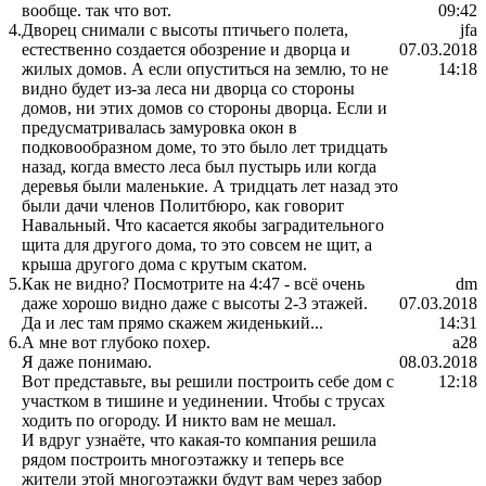
вообще. так что вот.
09:42
4.
Дворец снимали с высоты птичьего полета,
jfa
естественно создается обозрение и дворца и
07.03.2018
жилых домов. А если опуститься на землю, то не
14:18
видно будет из-за леса ни дворца со стороны
домов, ни этих домов со стороны дворца. Если и
предусматривалась замуровка окон в
подковообразном доме, то это было лет тридцать
назад, когда вместо леса был пустырь или когда
деревья были маленькие. А тридцать лет назад это
были дачи членов Политбюро, как говорит
Навальный. Что касается якобы заградительного
щита для другого дома, то это совсем не щит, а
крыша другого дома с крутым скатом.
5.
Как не видно? Посмотрите на 4:47 - всё очень
dm
даже хорошо видно даже с высоты 2-3 этажей.
07.03.2018
Да и лес там прямо скажем жиденький...
14:31
6.
А мне вот глубоко похер.
a28
Я даже понимаю.
08.03.2018
Вот представьте, вы решили построить себе дом с
12:18
участком в тишине и уединении. Чтобы с трусах
ходить по огороду. И никто вам не мешал.
И вдруг узнаёте, что какая-то компания решила
рядом построить многоэтажку и теперь все
жители этой многоэтажки будут вам через забор