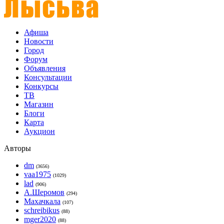
Афиша
Новости
Город
Форум
Объявления
Консультации
Конкурсы
ТВ
Магазин
Блоги
Карта
Аукцион
Авторы
dm
(3656)
vaa1975
(1029)
lad
(906)
А.Шеромов
(294)
Махачкала
(107)
schreibikus
(88)
mger2020
(88)