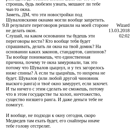
строишь, будь любезен узнать, мешают ли тебе
чьи-то окна.
Заметь, ДМ, что эти новостройки под
Шуваловскими окнами могли вообще запретить.
9.
В результате переговоров решили на моей стороне
Wizard
не делать окон.
13.03.2018
Слушай, на каком основании ты будешь эти
02:02
переговоры вести? Кто вообще тебя будет
спрашивать, делать ли окна на твой домик? На
основании каких законов, стандартов, санпинов?
Ты вообще понимаешь, что единственная
причина, почему те окна замуровали, так это
потому что Шувалов цыцнул, и у тех загорелось
ниже спины? А если ты цыцнёшь, то нихрена не
будет. Шувалов (или любой другой чиновник
выского ранга) и твоё окно замурует, если захочет.
И ты ничего с этим сделать не сможешь, потому
что в этом государстве ты холоп, ничтожество,
существо низшего ранга. И даже деньги тебе не
помогут.
И вообще, не подходи к окну сегодня, скоро
Медведев там ехать будет, его снайперы иначе
тебе голову отстрелят.