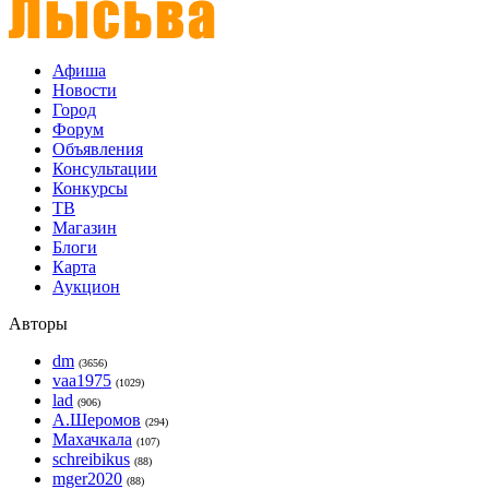
Афиша
Новости
Город
Форум
Объявления
Консультации
Конкурсы
ТВ
Магазин
Блоги
Карта
Аукцион
Авторы
dm
(3656)
vaa1975
(1029)
lad
(906)
А.Шеромов
(294)
Махачкала
(107)
schreibikus
(88)
mger2020
(88)