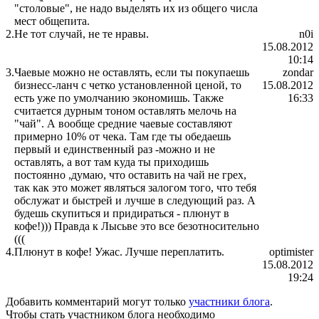
"столовые", не надо выделять их из общего числа
мест общепита.
2.
Не тот случай, не те нравы.
n0i
15.08.2012
10:14
3.
Чаевые можно не оставлять, если ты покупаешь
zondar
бизнесс-ланч с четко установленной ценой, то
15.08.2012
есть уже по умолчанию экономишь. Также
16:33
считается дурным тоном оставлять мелочь на
"чай". А вообще средние чаевые составляют
примерно 10% от чека. Там где ты обедаешь
первый и единственный раз -можно и не
оставлять, а вот там куда ты приходишь
постоянно ,думаю, что оставить на чай не грех,
так как это может являться залогом того, что тебя
обслужат и быстрей и лучше в следующий раз. А
будешь скупиться и придираться - плюнут в
кофе!))) Правда к Лысьве это все безотносительно
(((
4.
Плюнут в кофе! Ужас. Лучше переплатить.
optimister
15.08.2012
19:24
Добавить комментарий могут только
участники блога
.
Чтобы стать участником блога необходимо