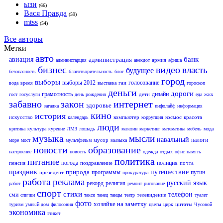
ызи
(66)
Вася Правда
(59)
mtss
(54)
Все авторы
Метки
авто
банк
авиация
администрация
армия
администарция
анекдот
афиша
бизнес
видео
власть
будущее
безопасность
благотворительность
блог
город
выборы
выборы 2012
голосование
гаи
вода
время
выставка
гороскоп
деньги
дороги
грамотность
дизайн
дети
жкх
гост
госуслуги
день рождения
еда
забавно
закон
интернет
здоровье
загадка
инфолайф
информация
кино
история
искусство
компьютер
космос
красота
календарь
коррупция
люди
критика
культура
курение
ЛМЗ
лошадь
магазин
маркетинг
математика
мебель
мода
музыка
мысли
навальный
налоги
мусор
море
мост
мультфильм
мызыка
новости
образование
настроение
новость
одежда
отдых
офис
память
политика
питание
погода
полиция
пенсия
поздравление
почта
праздник
природа
путешествие
программы
путин
президент
прокуратура
работа
реклама
русский язык
рекорд
религия
работ
ремонт
рисование
спорт
стихи
телефон
сми
телевидение
спички
такси
танец
танцы
театр
туалет
фото
хозяйке на заметку
цитаты
туризм
умный дом
филосовия
цветы
цирк
Чусовой
экономика
этикет