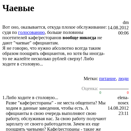
Чаевые
dm
Вот оно, оказывается, откуда плохое обслуживание:
14.08.2012
судя по
голосованию
, больше половины
00:06
посетителей кафе/ресторанов
вообще никогда
не
дают "чаевые" официантам.
Я не говорю, что нужно абсолютно всегда таким
образом поощрять официантов, но хотя бы иногда-
то не жалейте несколько рублей сверху! Либо
ходите в столовую...
Метки:
питание
,
люди
Оценка:
0
0
1.
Либо ходите в столовую...
elena-
Разве "кафе/рестораны" - не места общепита? Мы
nosex
ходим в данные заведения, чтобы есть. А
14.08.2012
официанты в свою очередь выполняют свою
23:11
работу, обслуживая нас. За свою работу получают
зарплату от своего работодателя. Зачем их еще
поощрять чаевыми? Кафе/рестораны - такие же