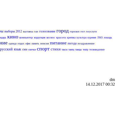
город
ры
выборы 2012
голосование
гаи
выставка
гороскоп
гост
госуслуги
кино
компьютер
космос
красота
ендарь
коррупция
критика
культура
курение
ЛМЗ
лошадь
ание
питание
погода
пенсия
поздравление
одежда
отдых
офис
память
спорт
стихи
русский язык
сми
телевидение
спички
такси
танец
танцы
театр
dm
14.12.2017 00:32