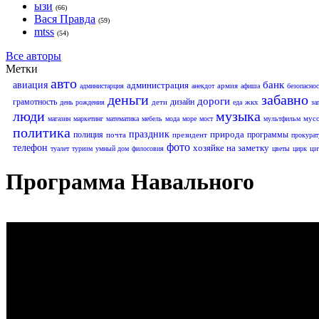
ызи
(66)
Вася Правда
(59)
mtss
(54)
Все авторы
Метки
авто
банк
авиация
администрация
армия
администарция
анекдот
афиша
безопаснос
деньги
забавно
дороги
грамотность
дизайн
дети
жкх
день рождения
еда
за
люди
музыка
мус
магазин
маркетинг
математика
мебель
мода
море
мост
мультфильм
политика
праздник
природа
полиция
программы
почта
президент
прокурат
фото
телефон
хозяйке на заметку
ци
туалет
туризм
умный дом
филосовия
цветы
цирк
Программа Навального