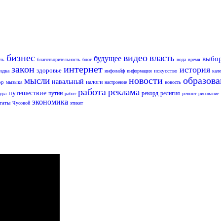
бизнес
видео
власть
будущее
выбо
ть
благотворительность
блог
вода
время
закон
интернет
история
здоровье
искусство
гадка
инфолайф
информация
кал
новости
образов
мысли
навальный
налоги
ор
мызыка
настроение
новость
работа
реклама
путешествие
путин
рекорд
религия
ура
работ
ремонт
рисование
экономика
таты
Чусовой
этикет