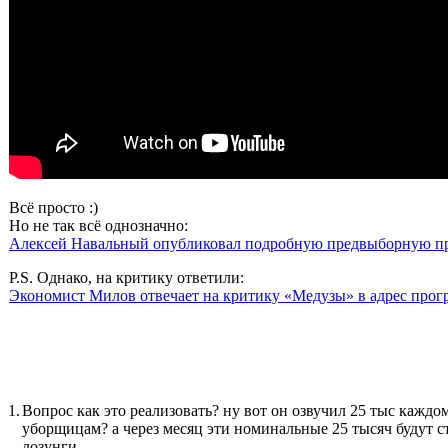
Всё просто :)
Но не так всё однозначно:
Алексей Навальный опубликовал подробную предвыборную про
P.S. Однако, на критику ответили:
Экономист Милов отвечает на критику «Медузы» в адрес про
1.
Вопрос как это реализовать? ну вот он озвучил 25 тыс каждо
уборщицам? а через месяц эти номинальные 25 тысяч будут ст
лозунги.