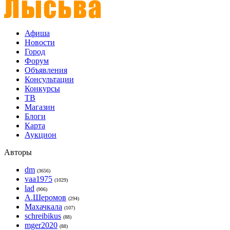
Афиша
Новости
Город
Форум
Объявления
Консультации
Конкурсы
ТВ
Магазин
Блоги
Карта
Аукцион
Авторы
dm
(3656)
vaa1975
(1029)
lad
(906)
А.Шеромов
(294)
Махачкала
(107)
schreibikus
(88)
mger2020
(88)