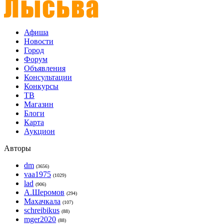
Афиша
Новости
Город
Форум
Объявления
Консультации
Конкурсы
ТВ
Магазин
Блоги
Карта
Аукцион
Авторы
dm
(3656)
vaa1975
(1029)
lad
(906)
А.Шеромов
(294)
Махачкала
(107)
schreibikus
(88)
mger2020
(88)