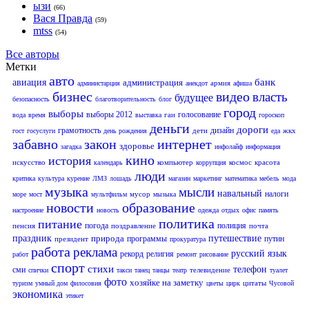
ызи
(66)
Вася Правда
(59)
mtss
(54)
Все авторы
Метки
авто
банк
авиация
администрация
армия
администарция
анекдот
афиша
бизнес
видео
власть
будущее
безопасность
благотворительность
блог
город
выборы
выборы 2012
голосование
гаи
вода
время
выставка
гороскоп
деньги
дороги
грамотность
дизайн
дети
жкх
гост
госуслуги
день рождения
еда
забавно
закон
интернет
здоровье
загадка
инфолайф
информация
кино
история
искусство
компьютер
космос
красота
календарь
коррупция
люди
критика
культура
курение
ЛМЗ
лошадь
магазин
маркетинг
математика
мебель
мода
музыка
мысли
навальный
налоги
мусор
море
мост
мультфильм
мызыка
новости
образование
настроение
новость
одежда
отдых
офис
память
политика
питание
погода
полиция
пенсия
поздравление
почта
праздник
природа
путешествие
программы
путин
президент
прокуратура
работа
реклама
русский язык
рекорд
религия
работ
ремонт
рисование
спорт
стихи
телефон
сми
телевидение
спички
такси
танец
танцы
театр
туалет
фото
хозяйке на заметку
цитаты
туризм
умный дом
филосовия
цветы
цирк
Чусовой
экономика
этикет