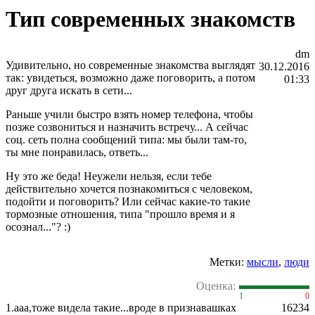
Тип современных знакомств
dm
Удивительно, но современные знакомства выглядят
30.12.2016
так: увидеться, возможно даже поговорить, а потом
01:33
друг друга искать в сети...
Раньше учили быстро взять номер телефона, чтобы
позже созвониться и назначить встречу... А сейчас
соц. сеть полна сообщений типа: мы были там-то,
ты мне понравилась, ответь...
Ну это же беда! Неужели нельзя, если тебе
действительно хочется познакомиться с человеком,
подойти и поговорить? Или сейчас какие-то такие
тормозные отношения, типа "прошло время и я
осознал..."? :)
Метки:
мысли
,
люди
Оценка:
1
0
1.
ааа,тоже видела такие...вроде в признавашках
16234