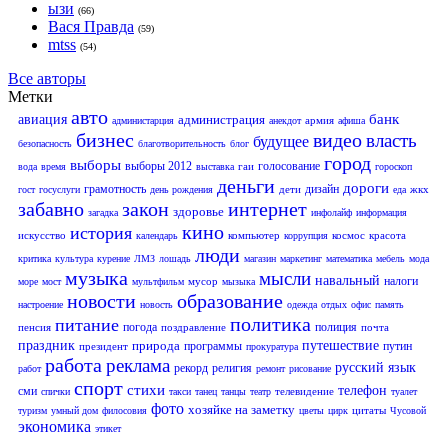
ызи
(66)
Вася Правда
(59)
mtss
(54)
Все авторы
Метки
авто
банк
авиация
администрация
армия
администарция
анекдот
афиша
бизнес
видео
власть
будущее
безопасность
благотворительность
блог
город
выборы
выборы 2012
голосование
гаи
вода
время
выставка
гороскоп
деньги
дороги
грамотность
дизайн
дети
жкх
гост
госуслуги
день рождения
еда
забавно
закон
интернет
здоровье
загадка
инфолайф
информация
кино
история
искусство
компьютер
космос
красота
календарь
коррупция
люди
критика
культура
курение
ЛМЗ
лошадь
магазин
маркетинг
математика
мебель
мода
музыка
мысли
навальный
налоги
мусор
море
мост
мультфильм
мызыка
новости
образование
настроение
новость
одежда
отдых
офис
память
политика
питание
погода
полиция
пенсия
поздравление
почта
праздник
природа
путешествие
программы
путин
президент
прокуратура
работа
реклама
русский язык
рекорд
религия
работ
ремонт
рисование
спорт
стихи
телефон
сми
телевидение
спички
такси
танец
танцы
театр
туалет
фото
хозяйке на заметку
цитаты
туризм
умный дом
филосовия
цветы
цирк
Чусовой
экономика
этикет