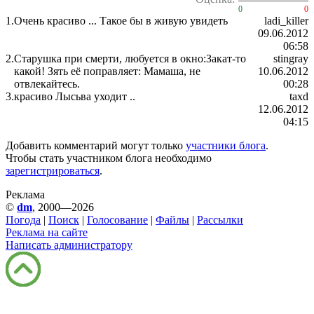
0
0
1.
Очень красиво ... Такое бы в живую увидеть
ladi_killer
09.06.2012
06:58
2.
Старушка при смерти, любуется в окно:Закат-то
stingray
какой! Зять её поправляет: Мамаша, не
10.06.2012
отвлекайтесь.
00:28
3.
красиво Лысьва уходит ..
taxd
12.06.2012
04:15
Добавить комментарий могут только
участники блога
.
Чтобы стать участником блога необходимо
зарегистрироваться
.
Реклама
©
dm
, 2000—2026
Погода
|
Поиск
|
Голосование
|
Файлы
|
Рассылки
Реклама на сайте
Написать администратору