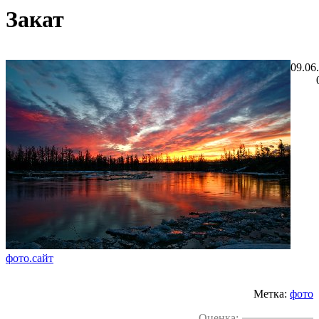
Закат
09.06
фото.сайт
Метка:
фото
Оценка: