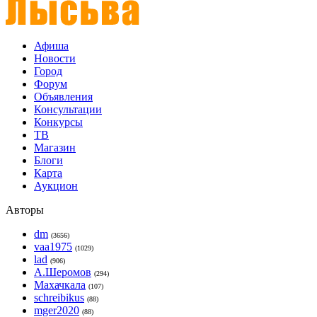
Афиша
Новости
Город
Форум
Объявления
Консультации
Конкурсы
ТВ
Магазин
Блоги
Карта
Аукцион
Авторы
dm
(3656)
vaa1975
(1029)
lad
(906)
А.Шеромов
(294)
Махачкала
(107)
schreibikus
(88)
mger2020
(88)