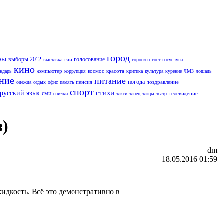
город
ры
выборы 2012
голосование
гаи
выставка
гороскоп
гост
госуслуги
кино
компьютер
космос
красота
ендарь
коррупция
критика
культура
курение
ЛМЗ
лошадь
ание
питание
погода
пенсия
поздравление
одежда
отдых
офис
память
спорт
стихи
русский язык
сми
телевидение
спички
такси
танец
танцы
театр
з)
dm
18.05.2016 01:59
жидкость. Всё это демонстративно в