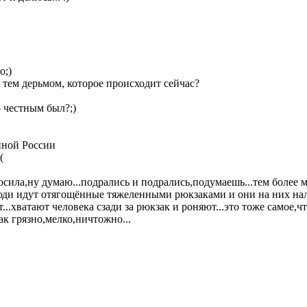
о;)
тем дерьмом, которое происходит сейчас?
о честным был?;)
нной России
(
осила,ну думаю...подрались и подрались,подумаешь...тем более м
юди идут отягощённые тяжеленными рюкзаками и они на них нале
т...хватают человека сзади за рюкзак и роняют...это тоже самое,
ак грязно,мелко,ничтожно...