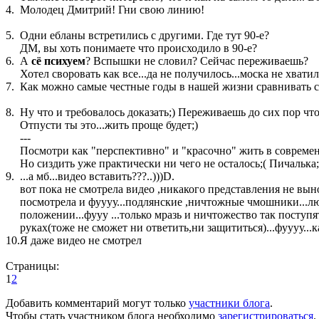
4.
Молодец Дмитрий! Гни свою линию!
5.
Одни ебланы встретились с другими. Где тут 90-е?
ДМ, вы хоть понимаете что происходило в 90-е?
6.
А
сё психуем
? Вспышки не словил? Сейчас переживаешь?
Хотел своровать как все...да не получилось...моска не хватил
7.
Как можно самые честные годы в нашей жизни сравнивать с 
8.
Ну что и требовалось доказать;) Переживаешь до сих пор чт
Отпусти ты это...жить проще будет;)
---
Посмотри как "перспективно" и "красочно" жить в совреме
Но сиздить уже практически ни чего не осталось;( Пичалька;
9.
...а мб...видео вставить???..)))D.
вот пока не смотрела видео ,никакого представления не вын
посмотрела и фуууу...подлянские ,ничтожные чмошники...л
положении...фууу ...только мразь и ничтожество так поступя
руках(тоже не сможет ни ответить,ни защититься)...фуууу...к
10.
Я даже видео не смотрел
Страницы:
1
2
Добавить комментарий могут только
участники блога
.
Чтобы стать участником блога необходимо
зарегистрироваться
.