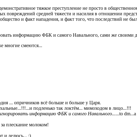
демонстративное тяжкое преступление не просто в общественном 
ных повреждений средней тяжести и насилия в отношении предст
общество и факт нападения, и факт того, что последствий не бы
ировать информацию ФБК и самого Навального, сами же своими де
же многие смеются...
дия ... опричников всё больше и больше у Царя.
ахальные...!!!...и подленько так локтём... мимоходом в лицо...!!!
игнорировать информацию ФБК и самого Навального...
...to dm...
 за плескание молоком!
 и делюсь... :)