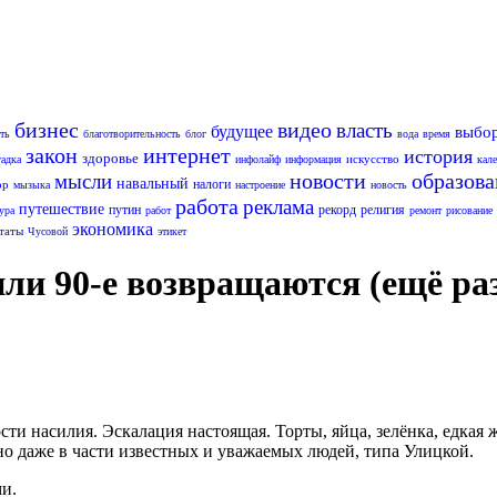
бизнес
видео
власть
будущее
выбо
ть
благотворительность
блог
вода
время
закон
интернет
история
здоровье
искусство
гадка
инфолайф
информация
кал
новости
образов
мысли
навальный
налоги
ор
мызыка
настроение
новость
работа
реклама
путешествие
путин
рекорд
религия
ура
работ
ремонт
рисование
экономика
таты
Чусовой
этикет
ли 90-е возвращаются (ещё ра
ти насилия. Эскалация настоящая. Торты, яйца, зелёнка, едкая 
но даже в части известных и уважаемых людей, типа Улицкой.
ми.