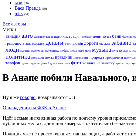
ызи
(66)
Вася Правда
(59)
mtss
(54)
Все авторы
Метки
авто
банк
авиация
администрация
армия
администарция
анекдот
афиша
безопаснос
деньги
забавно
дороги
грамотность
дизайн
дети
жкх
день рождения
еда
за
люди
музыка
мус
магазин
маркетинг
математика
мебель
мода
море
мост
мультфильм
политика
праздник
природа
полиция
программы
почта
президент
прокурат
фото
телефон
хозяйке на заметку
ци
туалет
туризм
умный дом
филосовия
цветы
цирк
В Анапе побили Навального, и
Ну я же
говорю
, возвращаются... :)
О нападении на ФБК в Анапе
Идёт весьма интенсивная работа по подъему уровня приемлемос
публичных местах, днём под камеры. Показательно безнаказан
Полиция уже не просто охраняет нападающих, а работает с ни