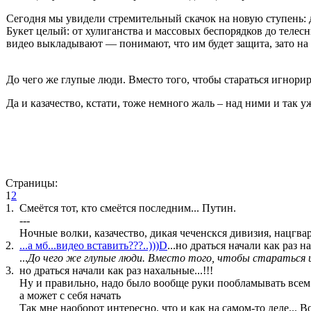
Сегодня мы увидели стремительный скачок на новую ступень: 
Букет целый: от хулиганства и массовых беспорядков до телес
видео выкладывают — понимают, что им будет защита, зато на 
До чего же глупые люди. Вместо того, чтобы стараться игнор
Да и казачество, кстати, тоже немного жаль – над ними и так у
Страницы:
1
2
1.
Cмеётся тот, кто смеётся последним... Путин.
---
Ночные волки, казачество, дикая чеченскся дивизия, нацгвар
2.
...а мб...видео вставить???..)))D
...но драться начали как раз н
...
До чего же глупые люди. Вместо того, чтобы стараться 
3.
но драться начали как раз нахальные...!!!
Ну и правильно, надо было вообще руки пообламывать всем
а может с себя начать
Так мне наоборот интересно, что и как на самом-то деле... Вот