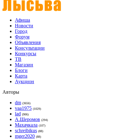
Афиша
Новости
Город
Форум
Объявления
Консультации
Конкурсы
ТВ
Магазин
Блоги
Карта
Аукцион
Авторы
dm
(3656)
vaa1975
(1029)
lad
(906)
А.Шеромов
(294)
Махачкала
(107)
schreibikus
(88)
mger2020
(88)