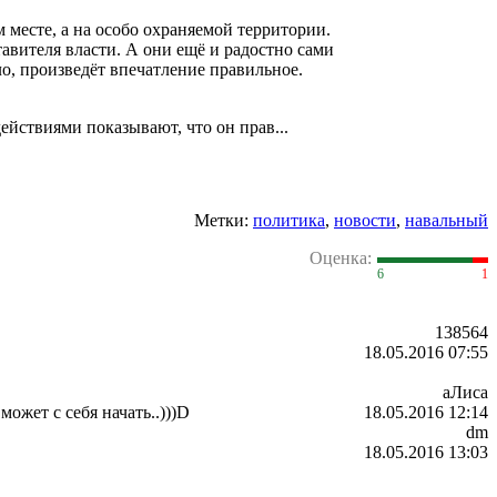
месте, а на особо охраняемой территории.
авителя власти. А они ещё и радостно сами
ло, произведёт впечатление правильное.
йствиями показывают, что он прав...
Метки:
политика
,
новости
,
навальный
Оценка:
6
1
138564
18.05.2016 07:55
аЛиса
а может с себя начать..)))D
18.05.2016 12:14
dm
18.05.2016 13:03