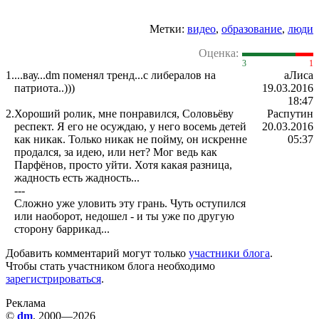
Метки:
видео
,
образование
,
люди
Оценка:
3
1
1.
...вау...dm поменял тренд...с либералов на
аЛиса
патриота..)))
19.03.2016
18:47
2.
Хороший ролик, мне понравился, Соловьёву
Распутин
респект. Я его не осуждаю, у него восемь детей
20.03.2016
как никак. Только никак не пойму, он искренне
05:37
продался, за идею, или нет? Мог ведь как
Парфёнов, просто уйти. Хотя какая разница,
жадность есть жадность...
---
Сложно уже уловить эту грань. Чуть оступился
или наоборот, недошел - и ты уже по другую
сторону баррикад...
Добавить комментарий могут только
участники блога
.
Чтобы стать участником блога необходимо
зарегистрироваться
.
Реклама
©
dm
, 2000—2026