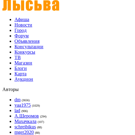
Афиша
Новости
Город
Форум
Объявления
Консультации
Конкурсы
ТВ
Магазин
Блоги
Карта
Аукцион
Авторы
dm
(3656)
vaa1975
(1029)
lad
(906)
А.Шеромов
(294)
Махачкала
(107)
schreibikus
(88)
mger2020
(88)