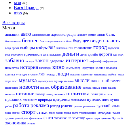
ызи
(66)
Вася Правда
(59)
mtss
(54)
Все авторы
Метки
авто
банк
авиация
администрация
армия
администарция
анекдот
афиша
бизнес
видео
власть
будущее
безопасность
благотворительность
блог
город
выборы
выборы 2012
голосование
гаи
вода
время
выставка
гороскоп
деньги
дороги
грамотность
дизайн
дети
жкх
гост
госуслуги
день рождения
еда
забавно
закон
интернет
здоровье
загадка
инфолайф
информация
кино
история
искусство
компьютер
космос
красота
календарь
коррупция
люди
критика
культура
курение
ЛМЗ
лошадь
магазин
маркетинг
математика
мебель
мода
музыка
мысли
навальный
налоги
мусор
море
мост
мультфильм
мызыка
новости
образование
настроение
новость
одежда
отдых
офис
память
политика
питание
погода
полиция
пенсия
поздравление
почта
праздник
природа
путешествие
программы
путин
президент
прокуратура
работа
реклама
русский язык
рекорд
религия
работ
ремонт
рисование
спорт
стихи
телефон
сми
телевидение
спички
такси
танец
танцы
театр
туалет
фото
хозяйке на заметку
цитаты
туризм
умный дом
филосовия
цветы
цирк
Чусовой
экономика
этикет