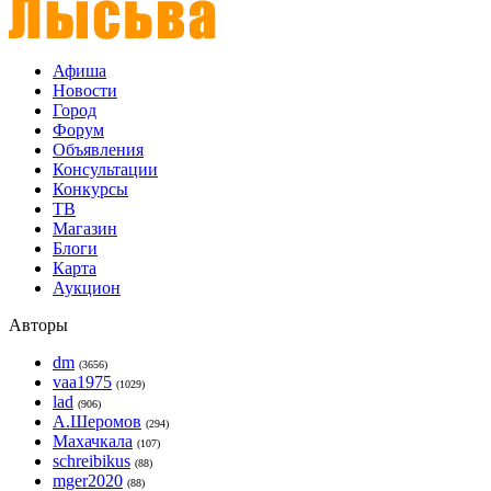
Афиша
Новости
Город
Форум
Объявления
Консультации
Конкурсы
ТВ
Магазин
Блоги
Карта
Аукцион
Авторы
dm
(3656)
vaa1975
(1029)
lad
(906)
А.Шеромов
(294)
Махачкала
(107)
schreibikus
(88)
mger2020
(88)