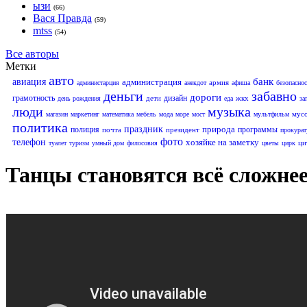
ызи
(66)
Вася Правда
(59)
mtss
(54)
Все авторы
Метки
авто
банк
авиация
администрация
армия
администарция
анекдот
афиша
безопаснос
деньги
забавно
дороги
грамотность
дизайн
дети
жкх
день рождения
еда
за
люди
музыка
мус
магазин
маркетинг
математика
мебель
мода
море
мост
мультфильм
политика
праздник
природа
полиция
программы
почта
президент
прокурат
фото
телефон
хозяйке на заметку
ци
туалет
туризм
умный дом
филосовия
цветы
цирк
Танцы становятся всё сложне