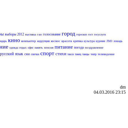
город
ры
выборы 2012
голосование
гаи
выставка
гороскоп
гост
госуслуги
кино
компьютер
космос
красота
ендарь
коррупция
критика
культура
курение
ЛМЗ
лошадь
ание
питание
погода
пенсия
поздравление
одежда
отдых
офис
память
спорт
стихи
русский язык
сми
телевидение
спички
такси
танец
танцы
театр
dm
04.03.2016 23:15