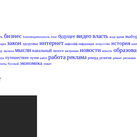
бизнес
видео
власть
будущее
выбо
ть
благотворительность
блог
вода
время
закон
интернет
история
здоровье
искусство
гадка
инфолайф
информация
кал
новости
образов
мысли
навальный
налоги
ор
мызыка
настроение
новость
работа
реклама
путешествие
путин
рекорд
религия
ура
работ
ремонт
рисование
экономика
таты
Чусовой
этикет
е