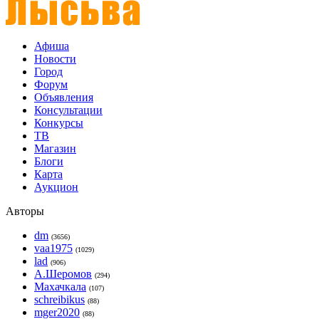
Афиша
Новости
Город
Форум
Объявления
Консультации
Конкурсы
ТВ
Магазин
Блоги
Карта
Аукцион
Авторы
dm
(3656)
vaa1975
(1029)
lad
(906)
А.Шеромов
(294)
Махачкала
(107)
schreibikus
(88)
mger2020
(88)