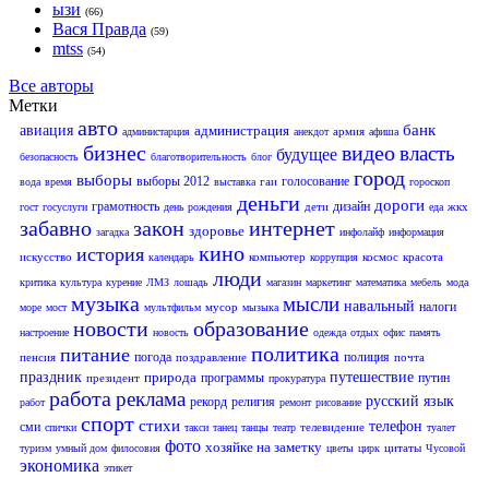
ызи
(66)
Вася Правда
(59)
mtss
(54)
Все авторы
Метки
авто
банк
авиация
администрация
армия
администарция
анекдот
афиша
бизнес
видео
власть
будущее
безопасность
благотворительность
блог
город
выборы
выборы 2012
голосование
гаи
вода
время
выставка
гороскоп
деньги
дороги
грамотность
дизайн
дети
жкх
гост
госуслуги
день рождения
еда
забавно
закон
интернет
здоровье
загадка
инфолайф
информация
кино
история
искусство
компьютер
космос
красота
календарь
коррупция
люди
критика
культура
курение
ЛМЗ
лошадь
магазин
маркетинг
математика
мебель
мода
музыка
мысли
навальный
налоги
мусор
море
мост
мультфильм
мызыка
новости
образование
настроение
новость
одежда
отдых
офис
память
политика
питание
погода
полиция
пенсия
поздравление
почта
праздник
природа
путешествие
программы
путин
президент
прокуратура
работа
реклама
русский язык
рекорд
религия
работ
ремонт
рисование
спорт
стихи
телефон
сми
телевидение
спички
такси
танец
танцы
театр
туалет
фото
хозяйке на заметку
цитаты
туризм
умный дом
филосовия
цветы
цирк
Чусовой
экономика
этикет