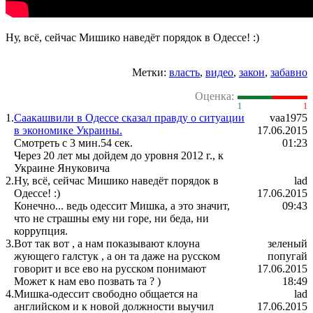
Ну, всё, сейчас Мишико наведёт порядок в Одессе! :)
Метки:
власть
,
видео
,
закон
,
забавно
Оценка:
1
1
1.
Саакашвили в Одессе сказал правду о ситуации
vaa1975
в экономике Украины.
17.06.2015
Смотреть с 3 мин.54 сек.
01:23
Через 20 лет мы дойдем до уровня 2012 г., к
Украине Януковича
2.
Ну, всё, сейчас Мишико наведёт порядок в
lad
Одессе! :)
17.06.2015
Конечно... ведь одессит Мишка, а это значит,
09:43
что не страшны ему ни горе, ни беда, ни
коррупция.
3.
Вот так вот , а нам показывают клоуна
зеленый
жующего галстук , а он та даже на русском
попугай
говорит и все ево на русском понимают
17.06.2015
Может к нам ево позвать та ? )
18:49
4.
Мишка-одессит свободно общается на
lad
английском и к новой должности выучил
17.06.2015