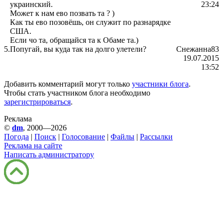
украинский.
23:24
Может к нам ево позвать та ? )
Как ты ево позовёшь, он служит по разнарядке
США.
Если чо та, обращайся та к Обаме та.)
5.
Попугай, вы куда так на долго улетели?
Снежанна83
19.07.2015
13:52
Добавить комментарий могут только
участники блога
.
Чтобы стать участником блога необходимо
зарегистрироваться
.
Реклама
©
dm
, 2000—2026
Погода
|
Поиск
|
Голосование
|
Файлы
|
Рассылки
Реклама на сайте
Написать администратору