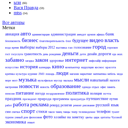
ызи
(66)
Вася Правда
(59)
mtss
(54)
Все авторы
Метки
авто
банк
авиация
администрация
армия
администарция
анекдот
афиша
бизнес
видео
власть
будущее
безопасность
благотворительность
блог
город
выборы
выборы 2012
голосование
гаи
вода
время
выставка
гороскоп
деньги
дороги
грамотность
дизайн
дети
жкх
гост
госуслуги
день рождения
еда
забавно
закон
интернет
здоровье
загадка
инфолайф
информация
кино
история
искусство
компьютер
космос
красота
календарь
коррупция
люди
критика
культура
курение
ЛМЗ
лошадь
магазин
маркетинг
математика
мебель
мода
музыка
мысли
навальный
налоги
мусор
море
мост
мультфильм
мызыка
новости
образование
настроение
новость
одежда
отдых
офис
память
политика
питание
погода
полиция
пенсия
поздравление
почта
праздник
природа
путешествие
программы
путин
президент
прокуратура
работа
реклама
русский язык
рекорд
религия
работ
ремонт
рисование
спорт
стихи
телефон
сми
телевидение
спички
такси
танец
танцы
театр
туалет
фото
хозяйке на заметку
цитаты
туризм
умный дом
филосовия
цветы
цирк
Чусовой
экономика
этикет