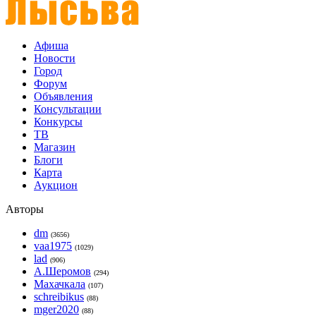
Афиша
Новости
Город
Форум
Объявления
Консультации
Конкурсы
ТВ
Магазин
Блоги
Карта
Аукцион
Авторы
dm
(3656)
vaa1975
(1029)
lad
(906)
А.Шеромов
(294)
Махачкала
(107)
schreibikus
(88)
mger2020
(88)