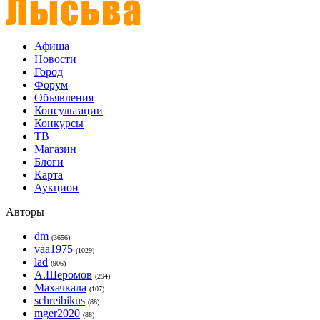
Афиша
Новости
Город
Форум
Объявления
Консультации
Конкурсы
ТВ
Магазин
Блоги
Карта
Аукцион
Авторы
dm
(3656)
vaa1975
(1029)
lad
(906)
А.Шеромов
(294)
Махачкала
(107)
schreibikus
(88)
mger2020
(88)