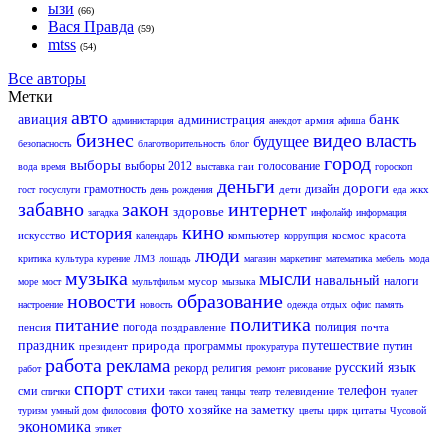
ызи
(66)
Вася Правда
(59)
mtss
(54)
Все авторы
Метки
авто
банк
авиация
администрация
армия
администарция
анекдот
афиша
бизнес
видео
власть
будущее
безопасность
благотворительность
блог
город
выборы
выборы 2012
голосование
гаи
вода
время
выставка
гороскоп
деньги
дороги
грамотность
дизайн
дети
жкх
гост
госуслуги
день рождения
еда
забавно
закон
интернет
здоровье
загадка
инфолайф
информация
кино
история
искусство
компьютер
космос
красота
календарь
коррупция
люди
критика
культура
курение
ЛМЗ
лошадь
магазин
маркетинг
математика
мебель
мода
музыка
мысли
навальный
налоги
мусор
море
мост
мультфильм
мызыка
новости
образование
настроение
новость
одежда
отдых
офис
память
политика
питание
погода
полиция
пенсия
поздравление
почта
праздник
природа
путешествие
программы
путин
президент
прокуратура
работа
реклама
русский язык
рекорд
религия
работ
ремонт
рисование
спорт
стихи
телефон
сми
телевидение
спички
такси
танец
танцы
театр
туалет
фото
хозяйке на заметку
цитаты
туризм
умный дом
филосовия
цветы
цирк
Чусовой
экономика
этикет