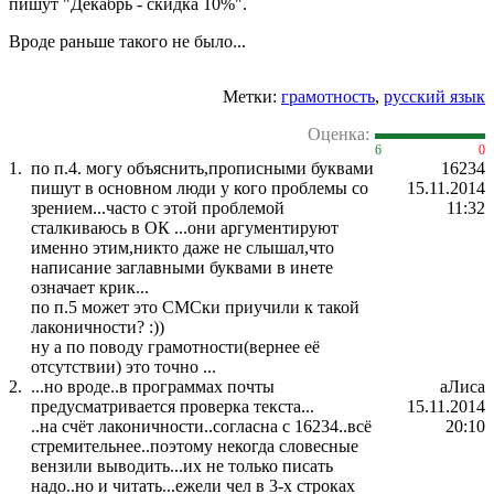
пишут "Декабрь - скидка 10%".
Вроде раньше такого не было...
Метки:
грамотность
,
русский язык
Оценка:
6
0
1.
по п.4. могу объяснить,прописными буквами
16234
пишут в основном люди у кого проблемы со
15.11.2014
зрением...часто с этой проблемой
11:32
сталкиваюсь в ОК ...они аргументируют
именно этим,никто даже не слышал,что
написание заглавными буквами в инете
означает крик...
по п.5 может это СМСки приучили к такой
лаконичности? :))
ну а по поводу грамотности(вернее её
отсутствии) это точно ...
2.
...но вроде..в программах почты
аЛиса
предусматривается проверка текста...
15.11.2014
..на счёт лаконичности..согласна с 16234..всё
20:10
стремительнее..поэтому некогда словесные
вензили выводить...их не только писать
надо..но и читать...ежели чел в 3-х строках