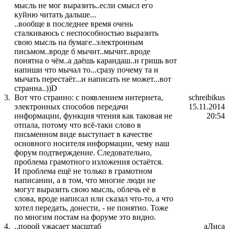
мысль не мог выразить..если смысл его
куйню читать дальше...
..вообще в последнее время очень
сталкиваюсь с неспособностью выразить
свою мысль на бумаге..электронным
письмом..вроде б мычит..мычит..вроде
понятна о чём..а даёшь карандаш..и гришь вот
напиши что мычал то...сразу почему та и
мычать перестаёт...и написать не может...вот
странна..))D
3.
Вот что странно: с появлением интернета,
schreibikus
электронных способов передачи
15.11.2014
информации, функция чтения как таковая не
20:54
отпала, потому что всё-таки слово в
письменном виде выступает в качестве
основного носителя информации, чему наш
форум подтверждение. Следовательно,
проблема грамотного изложения остаётся.
И проблема ещё не только в грамотном
написании, а в том, что многие люди не
могут выразить свою мысль, облечь её в
слова, вроде написал или сказал что-то, а что
хотел передать, донести, - не понятно. Тоже
по многим постам на форуме это видно.
4.
..порой ужасает масштаб
аЛиса