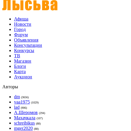
Афиша
Новости
Город
Форум
Объявления
Консультации
Конкурсы
ТВ
Магазин
Блоги
Карта
Аукцион
Авторы
dm
(3656)
vaa1975
(1029)
lad
(906)
А.Шеромов
(294)
Махачкала
(107)
schreibikus
(88)
mger2020
(88)