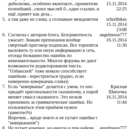
дибилизма...особенно вконтакте...примитизм
15.11.2014
полнейший...своих мыслей 0...одни ссылки..и
22:25
ещё..привет как дела...
5.
а там даже не слова, а сплошные междометия
schreibikus
15.11.2014
23:08
6.
Согласна с автором блога. Безграмотность
angelmoon777
ужасает. Знакам препинания вообще
16.11.2014
смертный приговор подписан. Все торопятся
11:30
выложить ту или иную информацию в сеть,
отсюда большинство ошибок по
невнимательности. Многие форумы не дают
возможности редактирования текста.
"Олбанскей" тоже немало способствует
ошибкам - перестроиться трудно, если
намеренно коверкаешь слова))
7.
Если "коверканье" делается с умом, то оно
Красная
придаёт оригинальности сказанному, а порой
Шапочка
меняет смысл сказанного. Это нельзя
16.11.2014
принимать за грамматические ошибки. Но
11:44
пользоваться этим приёмом нужно
грамотно%)
Впрочем... вроде никто и не путает ошибки с
"коверканием")
8.
Не путает конечно, но иногда и при наборе
angelmoon777