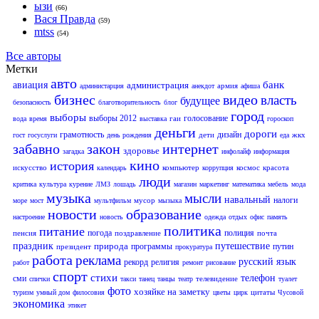
ызи
(66)
Вася Правда
(59)
mtss
(54)
Все авторы
Метки
авто
банк
авиация
администрация
армия
администарция
анекдот
афиша
бизнес
видео
власть
будущее
безопасность
благотворительность
блог
город
выборы
выборы 2012
голосование
гаи
вода
время
выставка
гороскоп
деньги
дороги
грамотность
дизайн
дети
жкх
гост
госуслуги
день рождения
еда
забавно
закон
интернет
здоровье
загадка
инфолайф
информация
кино
история
искусство
компьютер
космос
красота
календарь
коррупция
люди
критика
культура
курение
ЛМЗ
лошадь
магазин
маркетинг
математика
мебель
мода
музыка
мысли
навальный
налоги
мусор
море
мост
мультфильм
мызыка
новости
образование
настроение
новость
одежда
отдых
офис
память
политика
питание
погода
полиция
пенсия
поздравление
почта
праздник
природа
путешествие
программы
путин
президент
прокуратура
работа
реклама
русский язык
рекорд
религия
работ
ремонт
рисование
спорт
стихи
телефон
сми
телевидение
спички
такси
танец
танцы
театр
туалет
фото
хозяйке на заметку
цитаты
туризм
умный дом
филосовия
цветы
цирк
Чусовой
экономика
этикет