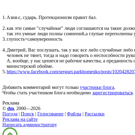
1.
Азия-с, сударь. Протекционизм правит бал.
2.
как эти самые "случайные" люди соглашаются на такие долж
так это умные люди полны сомнений,а глупые переполнены
3.
глупость=самоуверенность
4.
Дмитрий, Вас послушать, так у вас все либо случайные либо 
человек не тянет, тогда и надо говорить о неспособности ру
А, вообще, у нас ценятся не рабочие качества, а преданность
министерской обойме.
5.
https://www.facebook.com/serguei.parkhomenko/posts/10204282
Добавить комментарий могут только
участники блога
.
Чтобы стать участником блога необходимо
зарегистрироваться
.
Реклама
©
dm
, 2000—2026
Погода
|
Поиск
|
Голосование
|
Файлы
|
Рассылки
Реклама на сайте
Написать администратору