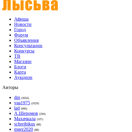
Афиша
Новости
Город
Форум
Объявления
Консультации
Конкурсы
ТВ
Магазин
Блоги
Карта
Аукцион
Авторы
dm
(3656)
vaa1975
(1029)
lad
(906)
А.Шеромов
(294)
Махачкала
(107)
schreibikus
(88)
mger2020
(88)