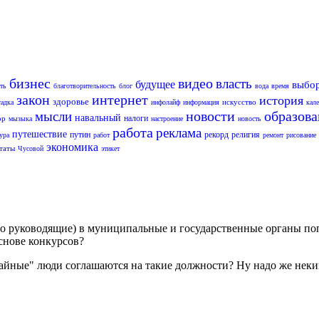
бизнес
видео
власть
будущее
выбо
ть
благотворительность
блог
вода
время
закон
интернет
история
здоровье
искусство
гадка
инфолайф
информация
кал
новости
образов
мысли
навальный
налоги
ор
мызыка
настроение
новость
работа
реклама
путешествие
путин
рекорд
религия
ура
работ
ремонт
рисование
экономика
таты
Чусовой
этикет
сто руководящие) в муниципальные и государственные органы по
основе конкурсов?
учайные" люди соглашаются на такие должности? Ну надо же нек