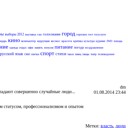
город
ры
выборы 2012
голосование
гаи
выставка
гороскоп
гост
госуслуги
кино
компьютер
космос
красота
ендарь
коррупция
критика
культура
курение
ЛМЗ
лошадь
ание
питание
погода
пенсия
поздравление
одежда
отдых
офис
память
спорт
стихи
русский язык
сми
телевидение
спички
такси
танец
танцы
театр
dm
падают совершенно случайные люди...
01.08.2014 23:44
им статусом, профессионализмом и опытом
Метки:
власть
,
люди