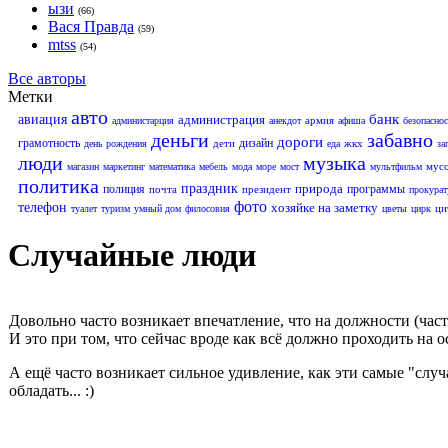
ызи
(66)
Вася Правда
(59)
mtss
(54)
Все авторы
Метки
авто
банк
авиация
администрация
армия
администарция
анекдот
афиша
безопаснос
деньги
забавно
дороги
грамотность
дизайн
дети
жкх
день рождения
еда
за
люди
музыка
мус
магазин
маркетинг
математика
мебель
мода
море
мост
мультфильм
политика
праздник
природа
полиция
программы
почта
президент
прокурат
фото
телефон
хозяйке на заметку
ци
туалет
туризм
умный дом
филосовия
цветы
цирк
Случайные люди
Довольно часто возникает впечатление, что на должности (ча
И это при том, что сейчас вроде как всё должно проходить на 
А ещё часто возникает сильное удивление, как эти самые "сл
обладать... :)