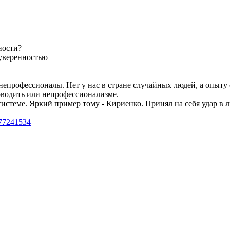
ности?
 уверенностью
непрофессионалы. Нет у нас в стране случайных людей, а опыту о
ководить или непрофессионализме.
 системе. Яркий пример тому - Кириенко. Принял на себя удар в 
077241534