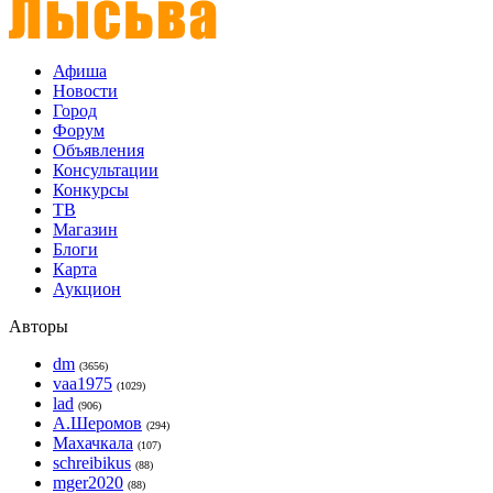
Афиша
Новости
Город
Форум
Объявления
Консультации
Конкурсы
ТВ
Магазин
Блоги
Карта
Аукцион
Авторы
dm
(3656)
vaa1975
(1029)
lad
(906)
А.Шеромов
(294)
Махачкала
(107)
schreibikus
(88)
mger2020
(88)