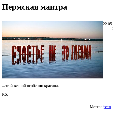
Пермская мантра
22.05
...этой весной особенно красива.
P.S.
Метка:
фото