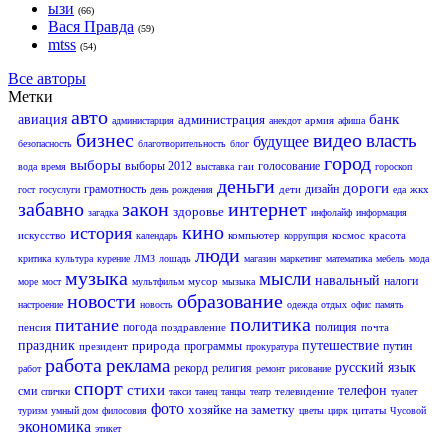
ызи
(66)
Вася Правда
(59)
mtss
(54)
Все авторы
Метки
авто
банк
авиация
администрация
армия
администарция
анекдот
афиша
бизнес
видео
власть
будущее
безопасность
благотворительность
блог
город
выборы
выборы 2012
голосование
гаи
вода
время
выставка
гороскоп
деньги
дороги
грамотность
дизайн
дети
жкх
гост
госуслуги
день рождения
еда
забавно
закон
интернет
здоровье
загадка
инфолайф
информация
кино
история
искусство
компьютер
космос
красота
календарь
коррупция
люди
критика
культура
курение
ЛМЗ
лошадь
магазин
маркетинг
математика
мебель
мода
музыка
мысли
навальный
налоги
мусор
море
мост
мультфильм
мызыка
новости
образование
настроение
новость
одежда
отдых
офис
память
политика
питание
погода
полиция
пенсия
поздравление
почта
праздник
природа
путешествие
программы
путин
президент
прокуратура
работа
реклама
русский язык
рекорд
религия
работ
ремонт
рисование
спорт
стихи
телефон
сми
телевидение
спички
такси
танец
танцы
театр
туалет
фото
хозяйке на заметку
цитаты
туризм
умный дом
филосовия
цветы
цирк
Чусовой
экономика
этикет