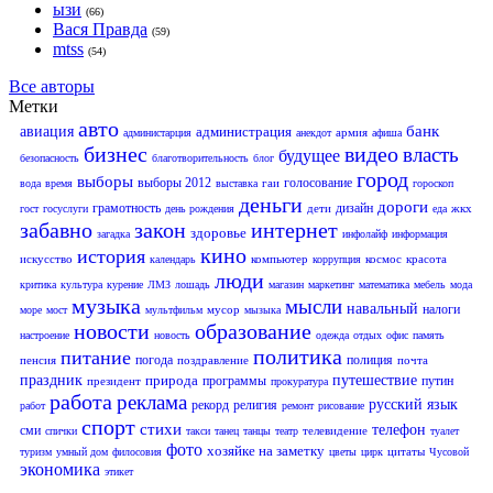
ызи
(66)
Вася Правда
(59)
mtss
(54)
Все авторы
Метки
авто
банк
авиация
администрация
армия
администарция
анекдот
афиша
бизнес
видео
власть
будущее
безопасность
благотворительность
блог
город
выборы
выборы 2012
голосование
гаи
вода
время
выставка
гороскоп
деньги
дороги
грамотность
дизайн
дети
жкх
гост
госуслуги
день рождения
еда
забавно
закон
интернет
здоровье
загадка
инфолайф
информация
кино
история
искусство
компьютер
космос
красота
календарь
коррупция
люди
критика
культура
курение
ЛМЗ
лошадь
магазин
маркетинг
математика
мебель
мода
музыка
мысли
навальный
налоги
мусор
море
мост
мультфильм
мызыка
новости
образование
настроение
новость
одежда
отдых
офис
память
политика
питание
погода
полиция
пенсия
поздравление
почта
праздник
природа
путешествие
программы
путин
президент
прокуратура
работа
реклама
русский язык
рекорд
религия
работ
ремонт
рисование
спорт
стихи
телефон
сми
телевидение
спички
такси
танец
танцы
театр
туалет
фото
хозяйке на заметку
цитаты
туризм
умный дом
филосовия
цветы
цирк
Чусовой
экономика
этикет