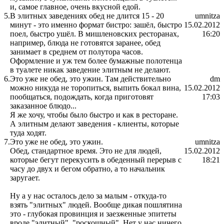
и, самое главное, очень вкусной едой.
5.
В элитных заведениях обед не длится 15 - 20
umnitza
минут - это именно формат бистро: зашёл, быстро
15.02.2012
поел, быстро ушёл. В мишленовских ресторанах,
16:20
например, блюда не готовятся заранее, обед
занимает в среднем от полутора часов.
Оформление и уж тем более бумажные полотенца
в туалете никак заведение элитным не делают.
6.
Это уже не обед, это ужин. Там действительно
dm
можно никуда не торопиться, выпить бокал вина,
15.02.2012
пообщаться, подождать, когда приготовят
17:03
заказанное блюдо...
Я же хочу, чтобы было быстро и как в ресторане.
А элитным делают заведения - клиенты, которые
туда ходят.
7.
Это уже не обед, это ужин.
umnitza
Обед, стандартное время. Это не для людей,
15.02.2012
которые бегут перекусить в обеденный перерыв с
18:21
часу до двух и бегом обратно, а то начальник
заругает.
Ну а у нас осталось дело за малым - откуда-то
взять "элитных" людей. Вообще дикая пошлятина
это - глубокая провинция и заезженные эпитеты
вроде "элитный", "роскошный". Нет у нас ничего