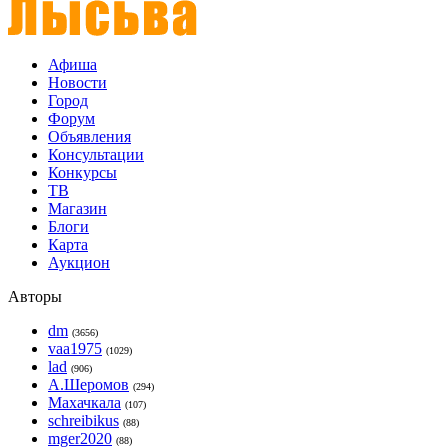
Афиша
Новости
Город
Форум
Объявления
Консультации
Конкурсы
ТВ
Магазин
Блоги
Карта
Аукцион
Авторы
dm
(3656)
vaa1975
(1029)
lad
(906)
А.Шеромов
(294)
Махачкала
(107)
schreibikus
(88)
mger2020
(88)