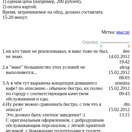
1) единая цена (например, 200 рублей),
2) оплата картой.
Время, затрачиваемое на обед, должно составлять
15-20 минут.
Метка:
мысли
Оценка:
0
0
1.
ни кто такое не реализовывал, в маке тоже не был,
den
не знаю.
14.02.2012
19:42
2.
в "маке" большинство этих условий не
alexg
выполняются...
15.02.2012
08:03
3.
А в чём тут выражена концепция домашнего
umnitza
кафе? по описанию - обычное бистро, их полно
15.02.2012
по городу с соответствующим качеством
09:43
обслуживания и еды.
4.
Ну разве можно сравнивать бистро, с тем что я
dm
описал?
15.02.2012
Это должно быть элитное заведение! :)
13:15
С оригинальным оформлением, с добродушным
обслуживающим персоналом, с лёгкой приятной
музыкой, с бумажными полотенцами в туалете...