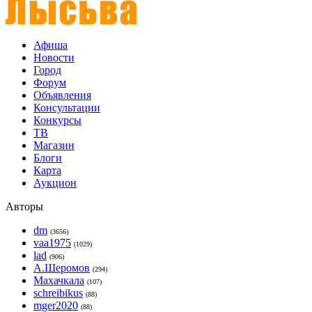
Афиша
Новости
Город
Форум
Объявления
Консультации
Конкурсы
ТВ
Магазин
Блоги
Карта
Аукцион
Авторы
dm
(3656)
vaa1975
(1029)
lad
(906)
А.Шеромов
(294)
Махачкала
(107)
schreibikus
(88)
mger2020
(88)