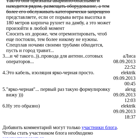
Так-то они признаны аварийно-опасными и
находится рядом, размещать оборудование, а тем
более его обслуживать категорически запрещено
представляете, если от порыва ветра высотка в
180 метров кирпича рухнет на дамбу, а это может
произойти в любой момент
Сносить их дороже, чем отремонтировать, чтоб
еще постояли, тем более никому не нужны.
Спецплав ночами своими трубами обходится,
пусть и город травит...
3.
...и чё такого..))..провода для антенн..сотовых
аЛиса
операторов...
08.09.2013
22:52
4.
Это кабель, изоляция ярко-черная просто.
elektrik
09.09.2013
00:45
5.
"ярко-черная"... первый раз такую формулировку
alexg
вижу )))
09.09.2013
12:03
6.
Ну это образно)
elektrik
09.09.2013
18:37
Добавить комментарий могут только
участники блога
.
Чтобы стать участником блога необходимо