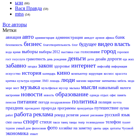
ызи
(66)
Вася Правда
(59)
mtss
(54)
Все авторы
Метки
авто
банк
авиация
администрация
армия
администарция
анекдот
афиша
бизнес
видео
власть
будущее
безопасность
благотворительность
блог
город
выборы
выборы 2012
голосование
гаи
вода
время
выставка
гороскоп
деньги
дороги
грамотность
дизайн
дети
жкх
гост
госуслуги
день рождения
еда
забавно
закон
интернет
здоровье
загадка
инфолайф
информация
кино
история
искусство
компьютер
космос
красота
календарь
коррупция
люди
критика
культура
курение
ЛМЗ
лошадь
магазин
маркетинг
математика
мебель
мода
музыка
мысли
навальный
налоги
мусор
море
мост
мультфильм
мызыка
новости
образование
настроение
новость
одежда
отдых
офис
память
политика
питание
погода
полиция
пенсия
поздравление
почта
праздник
природа
путешествие
программы
путин
президент
прокуратура
работа
реклама
русский язык
рекорд
религия
работ
ремонт
рисование
спорт
стихи
телефон
сми
телевидение
спички
такси
танец
танцы
театр
туалет
фото
хозяйке на заметку
цитаты
туризм
умный дом
филосовия
цветы
цирк
Чусовой
экономика
этикет