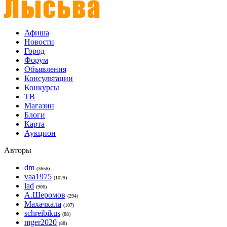
Афиша
Новости
Город
Форум
Объявления
Консультации
Конкурсы
ТВ
Магазин
Блоги
Карта
Аукцион
Авторы
dm
(3656)
vaa1975
(1029)
lad
(906)
А.Шеромов
(294)
Махачкала
(107)
schreibikus
(88)
mger2020
(88)