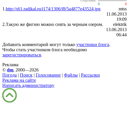
0
0
1.
http://s61.radikal.ru/i174/1306/f8/5a4877e43524.jpg
mtss
11.06.2013
19:09
2.
Такую же фигню можно снять за черным озером.
elektrik
13.06.2013
06:44
Добавить комментарий могут только
участники блога
.
Чтобы стать участником блога необходимо
зарегистрироваться
.
Реклама
©
dm
, 2000—2026
Погода
|
Поиск
|
Голосование
|
Файлы
|
Рассылки
Реклама на сайте
Написать администратору