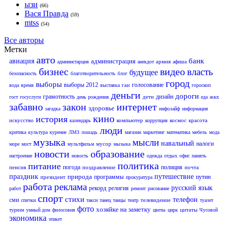
ызи
(66)
Вася Правда
(59)
mtss
(54)
Все авторы
Метки
авто
банк
авиация
администрация
армия
администарция
анекдот
афиша
бизнес
видео
власть
будущее
безопасность
благотворительность
блог
город
выборы
выборы 2012
голосование
гаи
вода
время
выставка
гороскоп
деньги
дороги
грамотность
дизайн
дети
жкх
гост
госуслуги
день рождения
еда
забавно
закон
интернет
здоровье
загадка
инфолайф
информация
кино
история
искусство
компьютер
космос
красота
календарь
коррупция
люди
критика
культура
курение
ЛМЗ
лошадь
магазин
маркетинг
математика
мебель
мода
музыка
мысли
навальный
налоги
мусор
море
мост
мультфильм
мызыка
новости
образование
настроение
новость
одежда
отдых
офис
память
политика
питание
погода
полиция
пенсия
поздравление
почта
праздник
природа
путешествие
программы
путин
президент
прокуратура
работа
реклама
русский язык
рекорд
религия
работ
ремонт
рисование
спорт
стихи
телефон
сми
телевидение
спички
такси
танец
танцы
театр
туалет
фото
хозяйке на заметку
цитаты
туризм
умный дом
филосовия
цветы
цирк
Чусовой
экономика
этикет