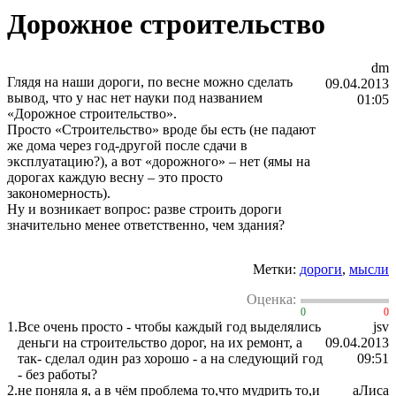
Дорожное строительство
dm
Глядя на наши дороги, по весне можно сделать
09.04.2013
вывод, что у нас нет науки под названием
01:05
«Дорожное строительство».
Просто «Строительство» вроде бы есть (не падают
же дома через год-другой после сдачи в
эксплуатацию?), а вот «дорожного» – нет (ямы на
дорогах каждую весну – это просто
закономерность).
Ну и возникает вопрос: разве строить дороги
значительно менее ответственно, чем здания?
Метки:
дороги
,
мысли
Оценка:
0
0
1.
Все очень просто - чтобы каждый год выделялись
jsv
деньги на строительство дорог, на их ремонт, а
09.04.2013
так- сделал один раз хорошо - а на следующий год
09:51
- без работы?
2.
не поняла я, а в чём проблема то,что мудрить то,и
аЛиса