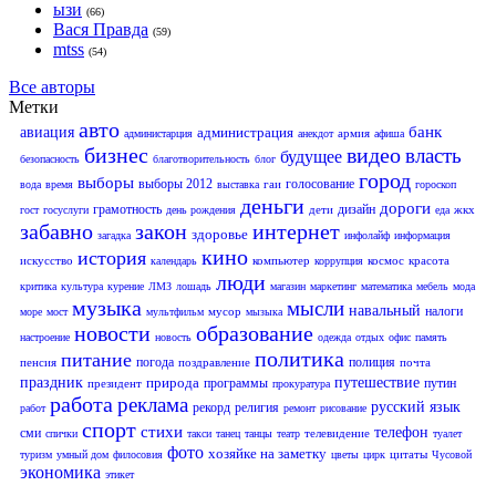
ызи
(66)
Вася Правда
(59)
mtss
(54)
Все авторы
Метки
авто
банк
авиация
администрация
армия
администарция
анекдот
афиша
бизнес
видео
власть
будущее
безопасность
благотворительность
блог
город
выборы
выборы 2012
голосование
гаи
вода
время
выставка
гороскоп
деньги
дороги
грамотность
дизайн
дети
жкх
гост
госуслуги
день рождения
еда
забавно
закон
интернет
здоровье
загадка
инфолайф
информация
кино
история
искусство
компьютер
космос
красота
календарь
коррупция
люди
критика
культура
курение
ЛМЗ
лошадь
магазин
маркетинг
математика
мебель
мода
музыка
мысли
навальный
налоги
мусор
море
мост
мультфильм
мызыка
новости
образование
настроение
новость
одежда
отдых
офис
память
политика
питание
погода
полиция
пенсия
поздравление
почта
праздник
природа
путешествие
программы
путин
президент
прокуратура
работа
реклама
русский язык
рекорд
религия
работ
ремонт
рисование
спорт
стихи
телефон
сми
телевидение
спички
такси
танец
танцы
театр
туалет
фото
хозяйке на заметку
цитаты
туризм
умный дом
филосовия
цветы
цирк
Чусовой
экономика
этикет