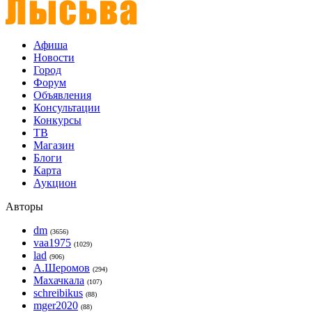
Афиша
Новости
Город
Форум
Объявления
Консультации
Конкурсы
ТВ
Магазин
Блоги
Карта
Аукцион
Авторы
dm
(3656)
vaa1975
(1029)
lad
(906)
А.Шеромов
(294)
Махачкала
(107)
schreibikus
(88)
mger2020
(88)