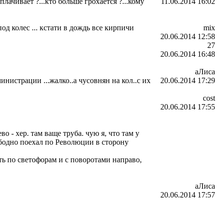
лачивает ?...кто больше грохается ?...кому
11.06.2014 16:02
од колес ... кстати в дождь все кирпичи
mix
20.06.2014 12:58
27
20.06.2014 16:48
аЛиса
инистрации ...жалко..а чусовнян на кол..с их
20.06.2014 17:29
cost
20.06.2014 17:55
 - хер. там ваще труба. чую я, что там у
ободно поехал по Революции в сторону
ть по светофорам и с поворотами направо,
аЛиса
20.06.2014 17:57