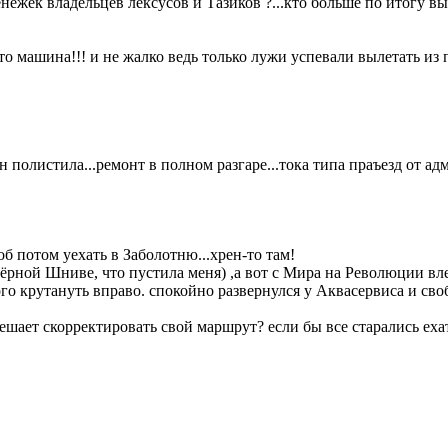
нежек владельцев лексусов и Тазиков ?...кто больше по итогу вып
это машина!!! и не жалко ведь только лужи успевали вылетать из п
н полистила...ремонт в полном разгаре...тока типа праъезд от адм
б потом уехать в Заболотню...хрен-то там!
рной Шниве, что пустила меня) ,а вот с Мира на Революции влево
о крутануть вправо. спокойно развернулся у Аквасервиса и св
ешает скорректировать свой маршрут? если бы все старались еха