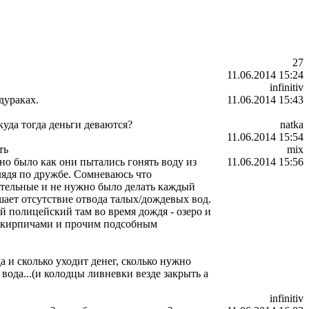
27
11.06.2014 15:24
infinitiv
.дураках.
11.06.2014 15:43
уда тогда деньги деваются?
natka
11.06.2014 15:54
ть
mix
вно было как они пытались гонять воду из
11.06.2014 15:56
лядя по дружбе. Сомневаюсь что
ательные и не нужно было делать каждый
ушает отсутствие отвода талых/дождевых вод.
й полицейский там во время дождя - озеро и
нт кирпичами и прочим подсобным
а и сколько уходит денег, сколько нужно
вода...(и колодцы ливневки везде закрыть а
infinitiv