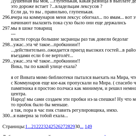
Душевная вы моя, ...глупенькая, какая разница в выплате де
это дороже встает ?...владельцам лексусов ?
Если да, то вы , правильно, глупенькая.
296.
вчера на коммунаров меня лексус обогнал... по ямам... вот 
начинают вылазить пока сухо было они еще держались
297.
мы в шоке товарищ
---
власти города большие засранцы раз так довели бедолаг
298.
..ужас..эта чё такое...пробкииии!!
...действительно..ожидается приезд высоких гостей...в райо
въездами если б не вертолёт...
299.
..ужас..эта чё такое...пробкииии!!
Вика, ты по какой улице ехала?
я от Вивата мимо библиотеки пытался выехать на Мира, что
с Коммунаров еще кое-как пропускали на Мира. ( спасибо чё
памятника я простою полчаса как минимум, и решил немног
центра.
Народ! мы сами создаем эти пробки из-за спешки! Ну что м
то пробок было бы меньше.
а так, пора в час пик ставить регулировщика, имхо.
300.
..я наверна за тобой ехала...
Страницы:
1
...
21
22
23
24
25
26
27
28
29
30
...
149