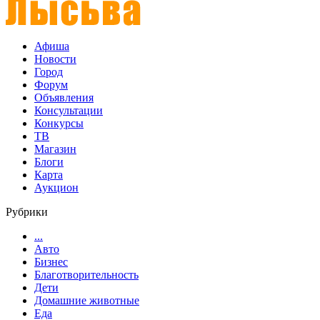
Афиша
Новости
Город
Форум
Объявления
Консультации
Конкурсы
ТВ
Магазин
Блоги
Карта
Аукцион
Рубрики
...
Авто
Бизнес
Благотворительность
Дети
Домашние животные
Еда