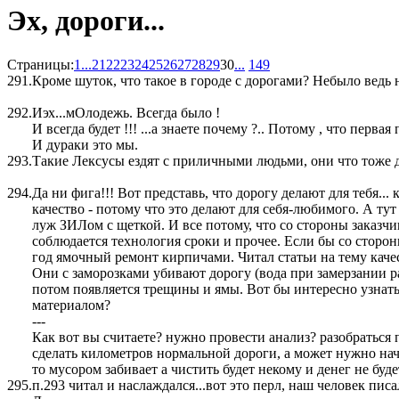
Эх, дороги...
Страницы:
1
...
21
22
23
24
25
26
27
28
29
30
...
149
291.
Кроме шуток, что такое в городе с дорогами? Небыло ведь н
292.
Иэх...мОлодежь. Всегда было !
И всегда будет !!! ...а знаете почему ?.. Потому , что пер
И дураки это мы.
293.
Такие Лексусы ездят с приличными людьми, они что тоже д
294.
Да ни фига!!! Вот представь, что дорогу делают для тебя...
качество - потому что это делают для себя-любимого. А тут
луж ЗИЛом с щеткой. И все потому, что со стороны заказчи
соблюдается технология сроки и прочее. Если бы со стор
год ямочный ремонт кирпичами. Читал статьи на тему качест
Они с заморозками убивают дорогу (вода при замерзании ра
потом появляется трещины и ямы. Вот бы интересно узнать
материалом?
---
Как вот вы считаете? нужно провести анализ? разобраться 
сделать километров нормальной дороги, а может нужно начи
то мусором забивает а чистить будет некому и денег не буде
295.
п.293 читал и наслаждался...вот это перл, наш человек писал