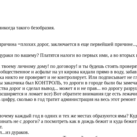
икогда такого безобразия.
вая причина =плохих дорог, заключается в еще первейшей причине..
ураки по вашему? Платятся налоги во первых ими, а во вторых к
 к твоему личному дому! по договору! и ты будешь стоять проверя
 общественное и асфальт на ул кирова кидали прямо в воду, заба
ка никто не проверяет и не контролирует. Или подписывает не г
оны заказчика был КОНТРОЛЬ, то дороги в городе были бы замеч
ва дорог и сделал вывод... может я и не прав... но дорогу разр
сширяется и ломает все) Вот обратите внимания где есть лежачи
 цифру, сколько в год тратит администрация на весь этот ремо
почему каждый год в одних и тех же местах образуются ямы? Куд
нать не с дороги? а посмотреть как в дождь бежит и куда бежит 
т.
...из дураков.