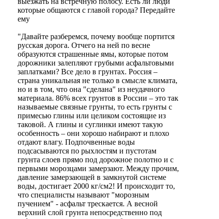
выезжать на встречную полосу. Есть ли люди
которые общаются с главой города? Передайте
ему
"Давайте разберемся, почему вообще портится
русская дорога. Отчего на ней по весне
образуются страшенные ямы, которые потом
дорожники залепляют грубыми асфальтовыми
заплатками? Все дело в грунтах. Россия –
страна уникальная не только в смысле климата,
но и в том, что она "сделана" из неудачного
материала. 86% всех грунтов в России – это так
называемые связные грунты, то есть грунты с
примесью глины или целиком состоящие из
таковой. А глины и суглинки имеют такую
особенность – они хорошо набирают и плохо
отдают влагу. Подпочвенные воды
подсасываются по рыхлостям и пустотам
грунта слоев прямо под дорожное полотно и с
первыми морозцами замерзают. Между прочим,
давление замерзающей в замкнутой системе
воды, достигает 2000 кг/см2! И происходит то,
что специалисты называют "морозным
пучением" - асфальт трескается. А весной
верхний слой грунта непосредственно под