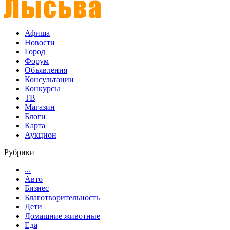
Афиша
Новости
Город
Форум
Объявления
Консультации
Конкурсы
ТВ
Магазин
Блоги
Карта
Аукцион
Рубрики
...
Авто
Бизнес
Благотворительность
Дети
Домашние животные
Еда