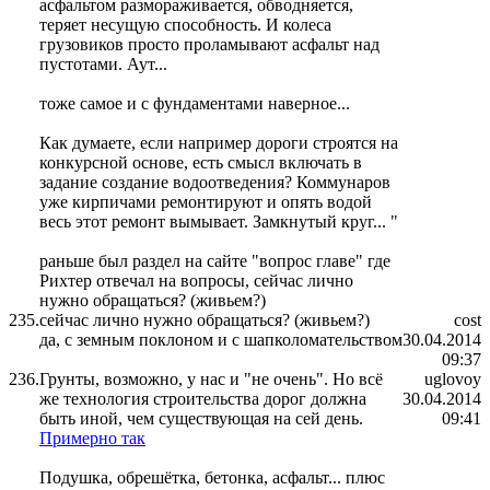
асфальтом размораживается, обводняется,
теряет несущую способность. И колеса
грузовиков просто проламывают асфальт над
пустотами. Аут...
тоже самое и с фундаментами наверное...
Как думаете, если например дороги строятся на
конкурсной основе, есть смысл включать в
задание создание водоотведения? Коммунаров
уже кирпичами ремонтируют и опять водой
весь этот ремонт вымывает. Замкнутый круг... "
раньше был раздел на сайте "вопрос главе" где
Рихтер отвечал на вопросы, сейчас лично
нужно обращаться? (живьем?)
235.
сейчас лично нужно обращаться? (живьем?)
cost
да, с земным поклоном и с шапколомательством
30.04.2014
09:37
236.
Грунты, возможно, у нас и "не очень". Но всё
uglovoy
же технология строительства дорог должна
30.04.2014
быть иной, чем существующая на сей день.
09:41
Примерно так
Подушка, обрешётка, бетонка, асфальт... плюс