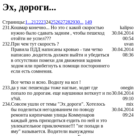
Эх, дороги...
Страницы:
1
...
21
22
23
24
25
26
27
28
29
30
...
149
231.
Кошмар конечно... Но это с какой скоростью
kalipso
нужно было сдавать задним , чтобы пешеход
30.04.2014
отойти не успел???
00:54
232.
При чем тут скорость ?
uvan
Правила ПДД написаны кровью - там четко
30.04.2014
написано ,водитель должен выйти и убедиться
08:36
в отсутствии помехи для движения задним
ходом или прибегнуть к помощи постороннего
если есть сомнения.
Все четко и ясно. Водилу на кол !
233.
да у нас пешеходы тоже наглые, ходят где
onegin
попало по дорогам. еще наушники воткнут и по
30.04.2014
х%й.
09:10
234.
Совсем ушли от темы "Эх дороги". Хотелось
mix
бы поделиться негодованием по поводу
30.04.2014
ремонта кирпичами улицы Коммунаров
09:24
каждый день приходиться ездить по ней и это
увлекательное приключение!!! "не попади в
яму" называется. Водители вынуждены