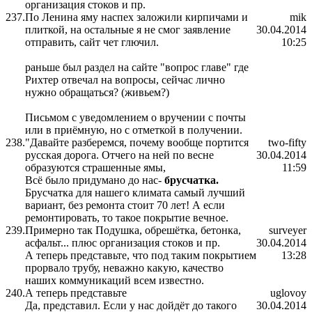
организация стоков и пр.
237.
По Ленина яму наспех заложили кирпичами и
mik
плиткой, на остальные я не смог заявление
30.04.2014
отправить, сайт чет глючил.
10:25
раньше был раздел на сайте "вопрос главе" где
Рихтер отвечал на вопросы, сейчас лично
нужно обращаться? (живьем?)
Письмом с уведомлением о вручении с почты
или в приёмную, но с отметкой в получении.
238.
"Давайте разберемся, почему вообще портится
two-fifty
русская дорога. Отчего на ней по весне
30.04.2014
образуются страшенные ямы,
11:59
Всё было придумано до нас-
брусчатка.
Брусчатка для нашего климата самый лучший
вариант, без ремонта стоит 70 лет! А если
ремонтировать, то такое покрытие вечное.
239.
Примерно так Подушка, обрешётка, бетонка,
surveyer
асфальт... плюс организация стоков и пр.
30.04.2014
А теперь представьте, что под таким покрытием
13:28
прорвало трубу, неважно какую, качество
наших коммуникаций всем известно.
240.
А теперь представьте
uglovoy
Да, представил. Если у нас дойдёт до такого
30.04.2014