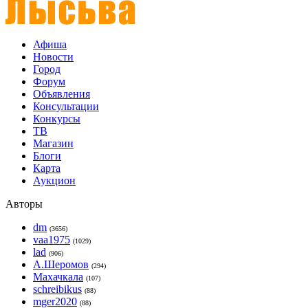
Афиша
Новости
Город
Форум
Объявления
Консультации
Конкурсы
ТВ
Магазин
Блоги
Карта
Аукцион
Авторы
dm
(3656)
vaa1975
(1029)
lad
(906)
А.Шеромов
(294)
Махачкала
(107)
schreibikus
(88)
mger2020
(88)