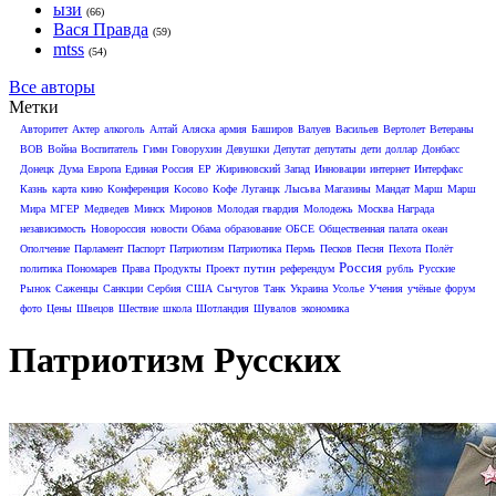
ызи
(66)
Вася Правда
(59)
mtss
(54)
Все авторы
Метки
Авторитет
Актер
алкоголь
Алтай
Аляска
армия
Баширов
Валуев
Васильев
Вертолет
Ветераны
ВОВ
Война
Воспитатель
Гимн
Говорухин
Девушки
Депутат
депутаты
дети
доллар
Донбасс
Донецк
Дума
Европа
Единая Россия
ЕР
Жириновский
Запад
Инновации
интернет
Интерфакс
Казнь
карта
кино
Конференция
Косово
Кофе
Луганцк
Лысьва
Магазины
Мандат
Марш
Марш
Мира
МГЕР
Медведев
Минск
Миронов
Молодая гвардия
Молодежь
Москва
Награда
независимость
Новороссия
новости
Обама
образование
ОБСЕ
Общественная палата
океан
Ополчение
Парламент
Паспорт
Патриотизм
Патриотика
Пермь
Песков
Песня
Пехота
Полёт
Россия
путин
политика
Пономарев
Права
Продукты
Проект
референдум
рубль
Русские
Рынок
Саженцы
Санкции
Сербия
США
Сычугов
Танк
Украина
Усолье
Учения
учёные
форум
фото
Цены
Швецов
Шествие
школа
Шотландия
Шувалов
экономика
Патриотизм Русских