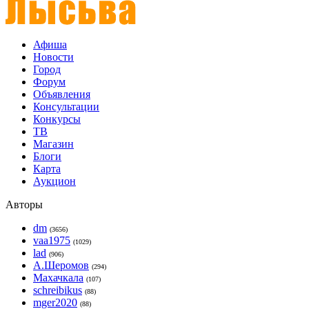
Афиша
Новости
Город
Форум
Объявления
Консультации
Конкурсы
ТВ
Магазин
Блоги
Карта
Аукцион
Авторы
dm
(3656)
vaa1975
(1029)
lad
(906)
А.Шеромов
(294)
Махачкала
(107)
schreibikus
(88)
mger2020
(88)