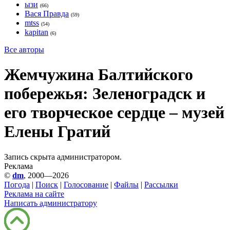
ызи
(66)
Вася Правда
(59)
mtss
(54)
kapitan
(6)
Все авторы
Жемчужина Балтийского
побережья: Зеленоградск и
его творческое сердце – музей
Елены Гратий
Запись скрыта администратором.
Реклама
©
dm
, 2000—2026
Погода
|
Поиск
|
Голосование
|
Файлы
|
Рассылки
Реклама на сайте
Написать администратору