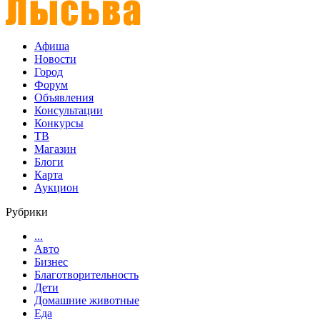
Афиша
Новости
Город
Форум
Объявления
Консультации
Конкурсы
ТВ
Магазин
Блоги
Карта
Аукцион
Рубрики
...
Авто
Бизнес
Благотворительность
Дети
Домашние животные
Еда