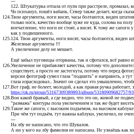
---
122. Штукатурка отпала от пули при расстреле, промазал, к
Чо психанул, пошёл вабанк, Север также делает, когда сказат
124.
Твои аргументы, ноги висят, часы болтаются, виден штати
только ноги, качество вообще хуже не куда, солома на пол
впечатление, что ноги не стоят, а висят. К тому же сапоги 
как у подвешенного.
125.
124. Твои аргументы, ноги висят, часы болтаются, виден шт
Железные аргументы !!!
А увеличение делу не мешает.
Ещё забыл пуговицы оторваны, так и сфотался, всё равно н
126.
Увеличение не прибавляет качества, потому что дополнит
существует, а просто не застегнута, потому что перед фото
версии фотограф сумел глаза "подшить" и направить, а тут
глаза израсходовал.. Значит он сделал это умышленно, чтоб
127.
Вот граф, не болеет, молодой, а как правая ручка работает,
https://ok.ru/group/53167309389893/album/53180909682757/9
128.
Вон какой бравый, а где видно, что это он, живой не подв
"размажь" контуры пола увеличением и так же будет висеть
129.
Такие же сапоги, с высоким подъемом, на высоком каблуке,
При чём тут подъём, тут важны каблуки, увеличил, не очень 
---
На лбу не написано, что это Шувалов.
А ни у кого на лбу фамилия не написана. Не узнаёшь как х