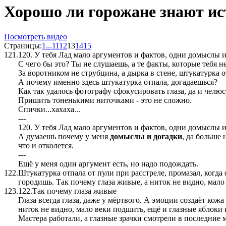
Хорошо ли горожане знают 
Посмотреть видео
Страницы:
1
...
11
12
13
14
15
121.
120. У тебя Лад мало аргументов и фактов, одни домыслы и
С чего бы это? Ты не слушаешь, а те факты, которые тебя 
За воротником не струбцина, а дырка в стене, штукатурка 
А почему именно здесь штукатурка отпала, догадаешься?
Как так удалось фотографу сфокусировать глаза, да и челюс
Пришить тоненькими ниточками - это не сложно.
Спички...хахаха...
---
120. У тебя Лад мало аргументов и фактов, одни домыслы и
А думаешь почему у меня
домыслы и догадки
, да больше 
что и отколется.
---
Ещё у меня один аргумент есть, но надо подождать.
122.
Штукатурка отпала от пули при расстреле, промазал, когда
городишь. Так почему глаза живые, а ниток не видно, мало
123.
122.Так почему глаза живые
Глаза всегда глаза, даже у мёртвого. А эмоции создаёт кожа 
ниток не видно, мало веки подшить, ещё и глазные яблоки 
Мастера работали, а глазные зрачки смотрели в последние 