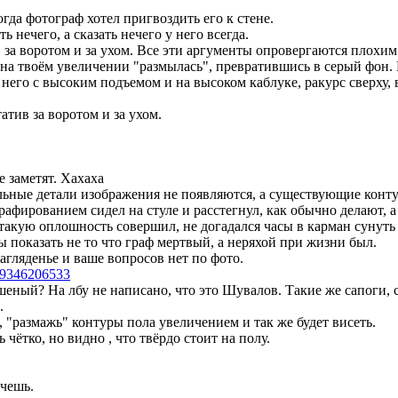
огда фотограф хотел пригвоздить его к стене.
ь нечего, а сказать нечего у него всегда.
в за воротом и за ухом. Все эти аргументы опровергаются плохи
у на твоём увеличении "размылась", превратившись в серый фон. 
у него с высоким подъемом и на высоком каблуке, ракурс сверху, в
атив за воротом и за ухом.
е заметят. Хахаха
ельные детали изображения не появляются, а существующие кон
графированием сидел на стуле и расстегнул, как обычно делают, а
 такую оплошность совершил, не догадался часы в карман сунуть
ы показать не то что граф мертвый, а неряхой при жизни был.
 загляденье и ваше вопросов нет по фото.
39346206533
ешеный? На лбу не написано, что это Шувалов. Такие же сапоги,
.
 "размажь" контуры пола увеличением и так же будет висеть.
чётко, но видно , что твёрдо стоит на полу.
очешь.