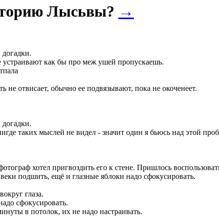
историю Лысьвы?
→
 догадки.
не устраивают как бы про меж ушей пропускаешь.
отпала
ть не отвисает, обычно ее подвязывают, пока не окоченеет.
 догадки.
нигде таких мыслей не видел - значит один я бьюсь над этой про
 фотограф хотел пригвоздить его к стене. Пришлось воспользоват
 веки подшить, ещё и глазные яблоки надо сфокусировать.
вокруг глаза.
надо сфокусировать.
минуты в потолок, их не надо настраивать.