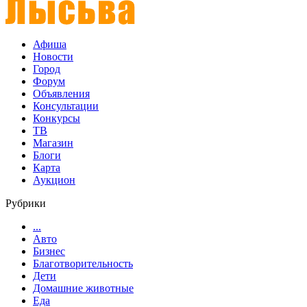
Афиша
Новости
Город
Форум
Объявления
Консультации
Конкурсы
ТВ
Магазин
Блоги
Карта
Аукцион
Рубрики
...
Авто
Бизнес
Благотворительность
Дети
Домашние животные
Еда