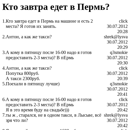
Кто завтра едет в Пермь?
1.
Кто завтра едет в Пермь на машине и есть 2
click
места? Я готов их занять.
30.07.2012
20:28
2.
Антон, а как же такси?
shrek@lysva
30.07.2012
20:29
3.
А кому в пятницу после 16-00 надо я готов
q3smokie
предоставить 2-3 места)? В пЕрмь
30.07.2012
20:30
4.
Антон, а как же такси?
click
Попутка 800руб.
30.07.2012
А такси 2300руб.
20:39
5.
Поехали в пятницу лучше)
q3smokie
30.07.2012
20:41
6.
А кому в пятницу после 16-00 надо я готов
click
предоставить 2-3 места)? В пЕрмь
30.07.2012
Я в это время буду на свадьбе)))
20:42
7.
ты ж , старался, не в одном такси, в Лысьве, всё
shrek@lysva
зря что ли?
30.07.2012
20:42