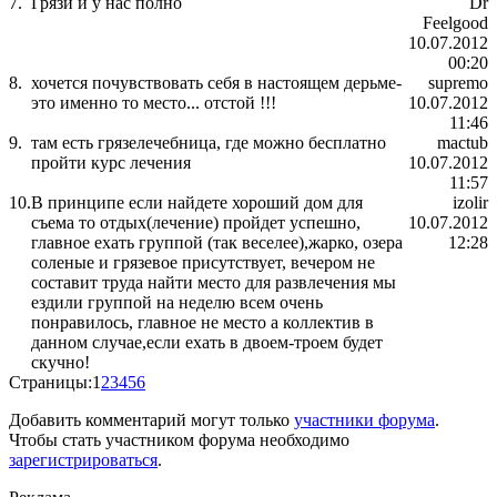
7.
Грязи и у нас полно
Dr
Feelgood
10.07.2012
00:20
8.
хочется почувствовать себя в настоящем дерьме-
supremo
это именно то место... отстой !!!
10.07.2012
11:46
9.
там есть грязелечебница, где можно бесплатно
mactub
пройти курс лечения
10.07.2012
11:57
10.
В принципе если найдете хороший дом для
izolir
съема то отдых(лечение) пройдет успешно,
10.07.2012
главное ехать группой (так веселее),жарко, озера
12:28
соленые и грязевое присутствует, вечером не
составит труда найти место для развлечения мы
ездили группой на неделю всем очень
понравилось, главное не место а коллектив в
данном случае,если ехать в двоем-троем будет
скучно!
Страницы:
1
2
3
4
5
6
Добавить комментарий могут только
участники форума
.
Чтобы стать участником форума необходимо
зарегистрироваться
.