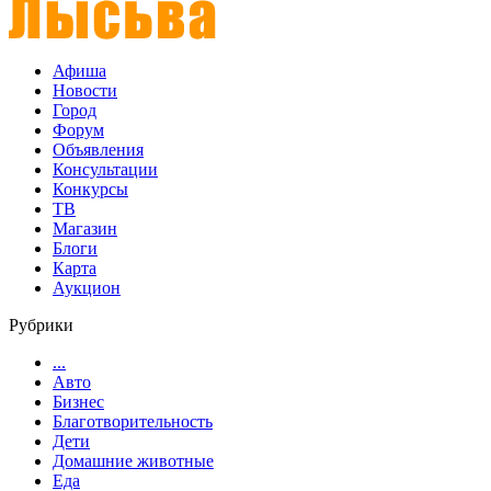
Афиша
Новости
Город
Форум
Объявления
Консультации
Конкурсы
ТВ
Магазин
Блоги
Карта
Аукцион
Рубрики
...
Авто
Бизнес
Благотворительность
Дети
Домашние животные
Еда