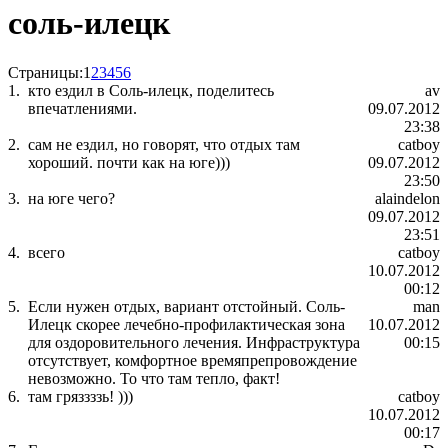
соль-илецк
Страницы:
1
2
3
4
5
6
1.
кто ездил в Соль-илецк, поделитесь
av
впечатлениями.
09.07.2012
23:38
2.
сам не ездил, но говорят, что отдых там
catboy
хороший. почти как на юге)))
09.07.2012
23:50
3.
на юге чего?
alaindelon
09.07.2012
23:51
4.
всего
catboy
10.07.2012
00:12
5.
Если нужен отдых, вариант отстойный. Соль-
man
Илецк скорее лечебно-профилактическая зона
10.07.2012
для оздоровительного лечения. Инфраструктура
00:15
отсутствует, комфортное времяпрепровождение
невозможно. То что там тепло, факт!
6.
там гряззззь! )))
catboy
10.07.2012
00:17