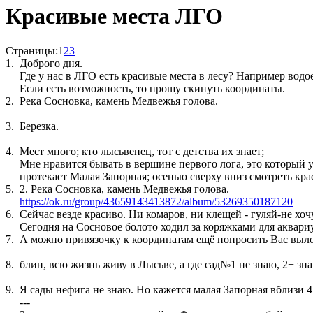
Красивые места ЛГО
Страницы:
1
2
3
1.
Доброго дня.
Где у нас в ЛГО есть красивые места в лесу? Например водое
Если есть возможность, то прошу скинуть координаты.
2.
Река Сосновка, камень Медвежья голова.
3.
Березка.
4.
Мест много; кто лысьвенец, тот с детства их знает;
Мне нравится бывать в вершине первого лога, это который у
протекает Малая Запорная; осенью сверху вниз смотреть кр
5.
2. Река Сосновка, камень Медвежья голова.
https://ok.ru/group/43659143413872/album/53269350187120
6.
Сейчас везде красиво. Ни комаров, ни клещей - гуляй-не хочу
Сегодня на Сосновое болото ходил за коряжками для аквари
7.
А можно привязочку к координатам ещё попросить Вас вылож
8.
блин, всю жизнь живу в Лысьве, а где сад№1 не знаю, 2+ зна
9.
Я сады нефига не знаю. Но кажется малая Запорная вблизи 4
---