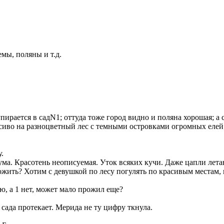
мы, поляны и т.д.
пирается в садN1; оттуда тоже город видно и поляна хорошая; а 
асиво на разноцветный лес с темными островками огромных елей
.
ума. Красотень неописуемая. Уток всяких кучи. Даже цапли лет
ить? Хотим с девушкой по лесу погулять по красивым местам, п
ю, а 1 нет, может мало прожил еще?
 сада протекает. Мерида не ту цифру ткнула.