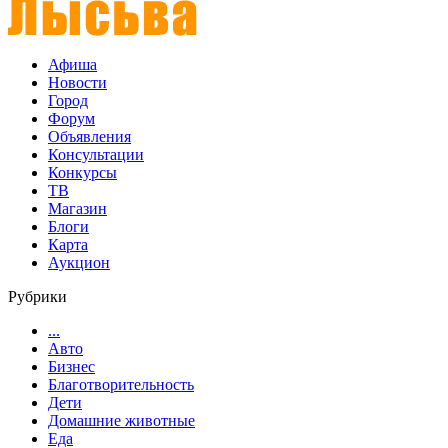
Афиша
Новости
Город
Форум
Объявления
Консультации
Конкурсы
ТВ
Магазин
Блоги
Карта
Аукцион
Рубрики
...
Авто
Бизнес
Благотворительность
Дети
Домашние животные
Еда